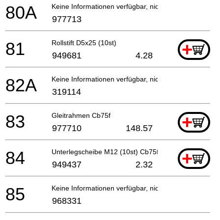
80A
Keine Informationen verfügbar, nicht bestellbar
977713
81
Rollstift D5x25 (10st)
+
949681
4.28
82A
Keine Informationen verfügbar, nicht bestellbar
319114
83
Gleitrahmen Cb75f
+
977710
148.57
84
Unterlegscheibe M12 (10st) Cb75f, C8fse
+
949437
2.32
85
Keine Informationen verfügbar, nicht bestellbar
968331