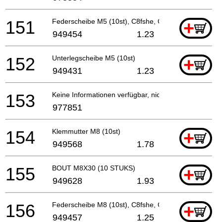
151
Federscheibe M5 (10st), C8fshe, C8fse
+
949454
1.23
152
Unterlegscheibe M5 (10st)
+
949431
1.23
153
Keine Informationen verfügbar, nicht bestellbar
977851
154
Klemmutter M8 (10st)
+
949568
1.78
155
BOUT M8X30 (10 STUKS)
+
949628
1.93
156
Federscheibe M8 (10st), C8fshe, Cm9by, C8fse
+
949457
1.25