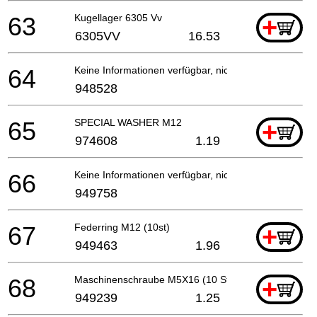
63
Kugellager 6305 Vv
+
6305VV
16.53
64
Keine Informationen verfügbar, nicht bestellbar
948528
65
SPECIAL WASHER M12
+
974608
1.19
66
Keine Informationen verfügbar, nicht bestellbar
949758
67
Federring M12 (10st)
+
949463
1.96
68
Maschinenschraube M5X16 (10 Stücke)
+
949239
1.25