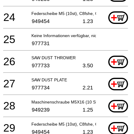
24
Federscheibe M5 (10st), C8fshe, C8fse
+
949454
1.23
25
Keine Informationen verfügbar, nicht bestellbar
977731
26
SAW DUST THROWER
+
977733
3.50
27
SAW DUST PLATE
+
977734
2.21
28
Maschinenschraube M5X16 (10 Stücke)
+
949239
1.25
29
Federscheibe M5 (10st), C8fshe, C8fse
+
949454
1.23