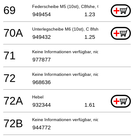
69
Federscheibe M5 (10st), C8fshe, C8fse
+
949454
1.23
70A
Unterlegscheibe M6 (10st), C 8fshe, C8fse, Cg18dl
+
949432
1.25
71
Keine Informationen verfügbar, nicht bestellbar
977877
72
Keine Informationen verfügbar, nicht bestellbar
968636
72A
Hebel
+
932344
1.61
72B
Keine Informationen verfügbar, nicht bestellbar
944772