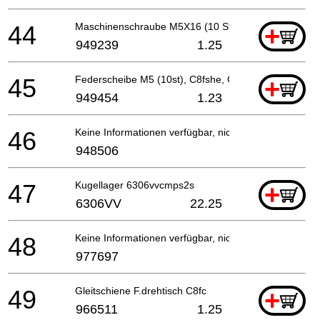
44
Maschinenschraube M5X16 (10 Stücke)
+
949239
1.25
45
Federscheibe M5 (10st), C8fshe, C8fse
+
949454
1.23
46
Keine Informationen verfügbar, nicht bestellbar
948506
47
Kugellager 6306vvcmps2s
+
6306VV
22.25
48
Keine Informationen verfügbar, nicht bestellbar
977697
49
Gleitschiene F.drehtisch C8fc
+
966511
1.25