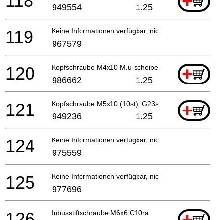
118
+
949554
1.25
119
Keine Informationen verfügbar, nicht bestellbar
967579
120
Kopfschraube M4x10 M.u-scheibe For Usa
+
986662
1.25
121
Kopfschraube M5x10 (10st), G23ss For Irl
+
949236
1.25
124
Keine Informationen verfügbar, nicht bestellbar
975559
125
Keine Informationen verfügbar, nicht bestellbar
977696
126
Inbusstiftschraube M6x6 C10ra
+