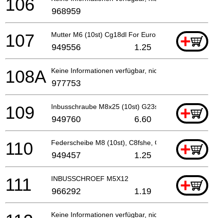
106
968959
107
Mutter M6 (10st) Cg18dl For Europe (sl),usa,can
+
949556
1.25
108A
Keine Informationen verfügbar, nicht bestellbar
977753
109
Inbusschraube M8x25 (10st) G23ss
+
949760
6.60
110
Federscheibe M8 (10st), C8fshe, Cm9by, C8fse
+
949457
1.25
111
INBUSSCHROEF M5X12
+
966292
1.19
Keine Informationen verfügbar, nicht bestellbar