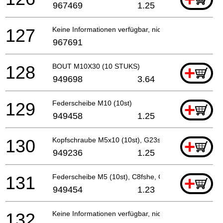
967469
1.25
127
Keine Informationen verfügbar, nicht bestellbar
967691
128
BOUT M10X30 (10 STUKS)
+
949698
3.64
129
Federscheibe M10 (10st)
+
949458
1.25
130
Kopfschraube M5x10 (10st), G23ss For Irl
+
949236
1.25
131
Federscheibe M5 (10st), C8fshe, C8fse
+
949454
1.23
132
Keine Informationen verfügbar, nicht bestellbar