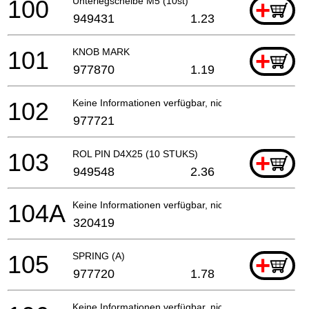
100
Unterlegscheibe M5 (10st)
+
949431
1.23
101
KNOB MARK
+
977870
1.19
102
Keine Informationen verfügbar, nicht bestellbar
977721
103
ROL PIN D4X25 (10 STUKS)
+
949548
2.36
104A
Keine Informationen verfügbar, nicht bestellbar
320419
105
SPRING (A)
+
977720
1.78
Keine Informationen verfügbar, nicht bestellbar