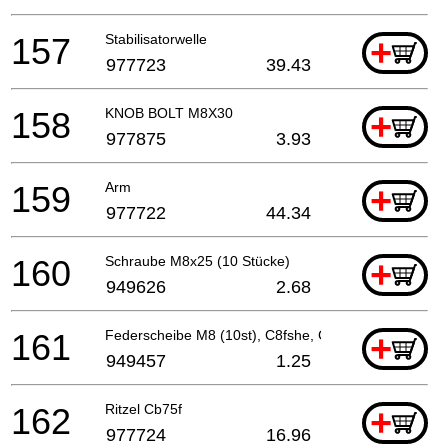
157
Stabilisatorwelle
+
977723
39.43
158
KNOB BOLT M8X30
+
977875
3.93
159
Arm
+
977722
44.34
160
Schraube M8x25 (10 Stücke)
+
949626
2.68
161
Federscheibe M8 (10st), C8fshe, Cm9by, C8fse
+
949457
1.25
162
Ritzel Cb75f
+
977724
16.96