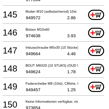
145
Mutter M10 (selbstsichernd) 10st
+
949572
2.86
146
Bolzen M10x60
+
974638
3.93
147
Inbusschraube M5x30 (10 Stücke)
+
949664
4.46
148
BOUT M8X20 (10 STUKS) (OUD 949624Z,
+
949624
1.78
149
Federscheibe M8 (10st), C8fshe, Cm9by, C8fse
+
949457
1.25
150
Keine Informationen verfügbar, nicht bestellbar
973854