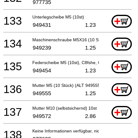
977735
133
Unterlegscheibe M5 (10st)
+
949431
1.23
134
Maschinenschraube M5X16 (10 Stücke)
+
949239
1.25
135
Federscheibe M5 (10st), C8fshe, C8fse
+
949454
1.23
136
Mutter M5 (10 Stück) (ALT 949555Z
+
949555
1.25
137
Mutter M10 (selbstsichernd) 10st
+
949572
2.86
138
Keine Informationen verfügbar, nicht bestellbar