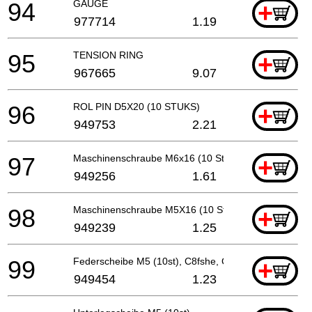
94
GAUGE
+
977714
1.19
95
TENSION RING
+
967665
9.07
96
ROL PIN D5X20 (10 STUKS)
+
949753
2.21
97
Maschinenschraube M6x16 (10 St), C8fshe
+
949256
1.61
98
Maschinenschraube M5X16 (10 Stücke)
+
949239
1.25
99
Federscheibe M5 (10st), C8fshe, C8fse
+
949454
1.23