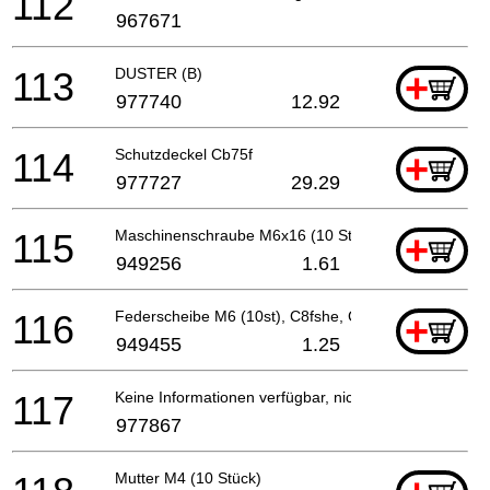
112
967671
113
DUSTER (B)
+
977740
12.92
114
Schutzdeckel Cb75f
+
977727
29.29
115
Maschinenschraube M6x16 (10 St), C8fshe
+
949256
1.61
116
Federscheibe M6 (10st), C8fshe, C8fse, Cg18dal, C
+
949455
1.25
117
Keine Informationen verfügbar, nicht bestellbar
977867
Mutter M4 (10 Stück)