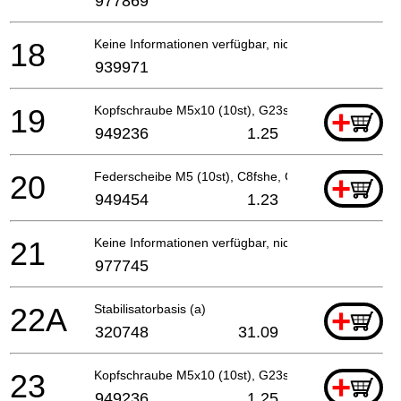
977869
18
Keine Informationen verfügbar, nicht bestellbar
939971
19
Kopfschraube M5x10 (10st), G23ss For Irl
+
949236
1.25
20
Federscheibe M5 (10st), C8fshe, C8fse
+
949454
1.23
21
Keine Informationen verfügbar, nicht bestellbar
977745
22A
Stabilisatorbasis (a)
+
320748
31.09
23
Kopfschraube M5x10 (10st), G23ss For Irl
+
949236
1.25