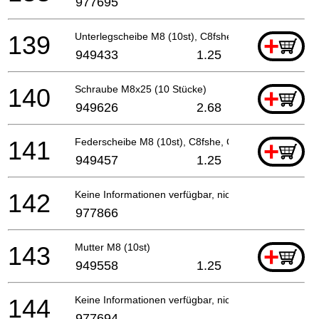
977695
139
Unterlegscheibe M8 (10st), C8fshe, C8fse
+
949433
1.25
140
Schraube M8x25 (10 Stücke)
+
949626
2.68
141
Federscheibe M8 (10st), C8fshe, Cm9by, C8fse
+
949457
1.25
142
Keine Informationen verfügbar, nicht bestellbar
977866
143
Mutter M8 (10st)
+
949558
1.25
144
Keine Informationen verfügbar, nicht bestellbar
977694