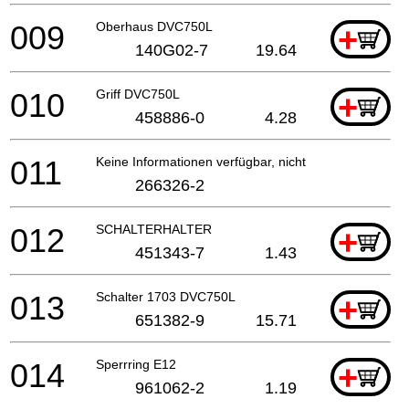
009
Oberhaus DVC750L
+
140G02-7
19.64
010
Griff DVC750L
+
458886-0
4.28
011
Keine Informationen verfügbar, nicht bestellbar
266326-2
012
SCHALTERHALTER
+
451343-7
1.43
013
Schalter 1703 DVC750L
+
651382-9
15.71
014
Sperrring E12
+
961062-2
1.19