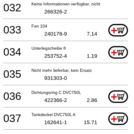
032
Keine Informationen verfügbar, nicht bestellbar
266326-2
033
Fan 104
+
240178-9
7.14
034
Unterlegscheibe 8
+
253752-4
1.19
035
Nicht mehr lieferbar, kein Ersatz
931303-0
036
Dichtungsring C DVC750L
+
422366-2
2.86
037
Tankdeckel DVC750L A
+
162641-1
15.71