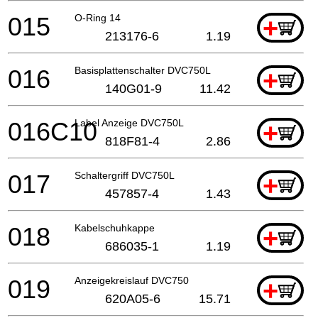
015
O-Ring 14
+
213176-6
1.19
016
Basisplattenschalter DVC750L
+
140G01-9
11.42
016C10
Label Anzeige DVC750L
+
818F81-4
2.86
017
Schaltergriff DVC750L
+
457857-4
1.43
018
Kabelschuhkappe
+
686035-1
1.19
019
Anzeigekreislauf DVC750
+
620A05-6
15.71