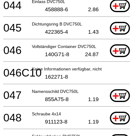
044
Einlass DVC750L
+
458888-6
2.86
045
Dichtungsring B DVC750L
+
422365-4
1.43
046
Vollständiger Container DVC750L
+
140G71-8
24.87
046C10
Keine Informationen verfügbar, nicht bestellbar
162271-8
047
Namensschild DVC750L
+
855A75-8
1.19
048
Schraube 4x14
+
911123-8
1.19