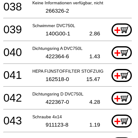
038
Keine Informationen verfügbar, nicht bestellbar
266326-2
039
Schwimmer DVC750L
+
140G00-1
2.86
040
Dichtungsring A DVC750L
+
422364-6
1.43
041
HEPA FIJNSTOFFILTER STOFZUIGER
+
162518-0
15.47
042
Dichtungsring D DVC750L
+
422367-0
4.28
043
Schraube 4x14
+
911123-8
1.19