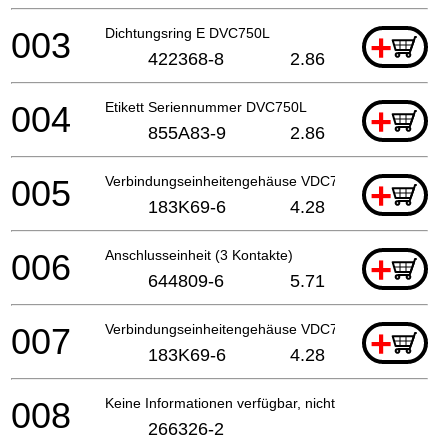
003
Dichtungsring E DVC750L
+
422368-8
2.86
004
Etikett Seriennummer DVC750L
+
855A83-9
2.86
005
Verbindungseinheitengehäuse VDC750L
+
183K69-6
4.28
006
Anschlusseinheit (3 Kontakte)
+
644809-6
5.71
007
Verbindungseinheitengehäuse VDC750L
+
183K69-6
4.28
008
Keine Informationen verfügbar, nicht bestellbar
266326-2