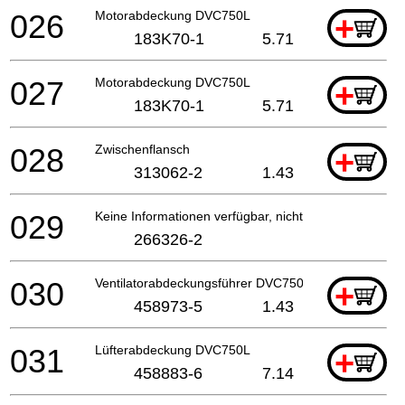
026
Motorabdeckung DVC750L
+
183K70-1
5.71
027
Motorabdeckung DVC750L
+
183K70-1
5.71
028
Zwischenflansch
+
313062-2
1.43
029
Keine Informationen verfügbar, nicht bestellbar
266326-2
030
Ventilatorabdeckungsführer DVC750L
+
458973-5
1.43
031
Lüfterabdeckung DVC750L
+
458883-6
7.14