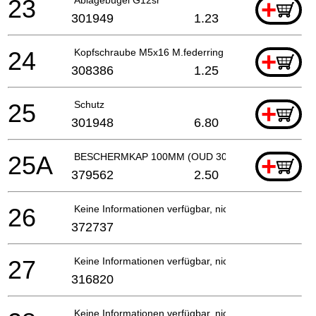
23
+
301949
1.23
24
Kopfschraube M5x16 M.federring
+
308386
1.25
25
Schutz
+
301948
6.80
25A
BESCHERMKAP 100MM (OUD 301948/331076/33108
+
379562
2.50
26
Keine Informationen verfügbar, nicht bestellbar
372737
27
Keine Informationen verfügbar, nicht bestellbar
316820
Keine Informationen verfügbar, nicht bestellbar