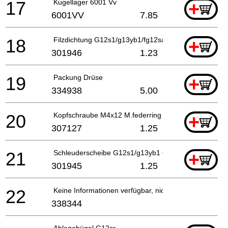
17
Kugellager 6001 Vv
+
6001VV
7.85
18
Filzdichtung G12s1/g13yb1/fg12sa2 G13v/g13yd
+
301946
1.23
19
Packung Drüse
+
334938
5.00
20
Kopfschraube M4x12 M.federring Selbstsichernd
+
307127
1.25
21
Schleuderscheibe G12s1/g13yb1 G13v/g13yd
+
301945
1.25
22
Keine Informationen verfügbar, nicht bestellbar
338344
Ablagebügel G12sr