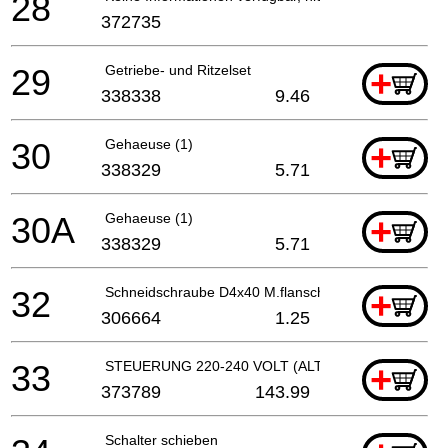
28
372735
29
Getriebe- und Ritzelset
+
338338
9.46
30
Gehaeuse (1)
+
338329
5.71
30A
Gehaeuse (1)
+
338329
5.71
32
Schneidschraube D4x40 M.flansch
+
306664
1.25
33
STEUERUNG 220-240 VOLT (ALT 339143)
+
373789
143.99
Schalter schieben