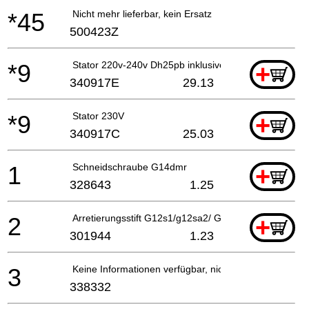
*45
Nicht mehr lieferbar, kein Ersatz
500423Z
*9
Stator 220v-240v Dh25pb inklusive.63
+
340917E
29.13
*9
Stator 230V
+
340917C
25.03
1
Schneidschraube G14dmr
+
328643
1.25
2
Arretierungsstift G12s1/g12sa2/ G13yb1/g13v/g13yd
+
301944
1.23
3
Keine Informationen verfügbar, nicht bestellbar
338332