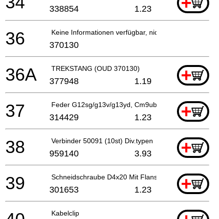
34
+
338854
1.23
36
Keine Informationen verfügbar, nicht bestellbar
370130
36A
TREKSTANG (OUD 370130)
+
377948
1.19
37
Feder G12sg/g13v/g13yd, Cm9uby
+
314429
1.23
38
Verbinder 50091 (10st) Div.typen
+
959140
3.93
39
Schneidschraube D4x20 Mit Flansch (schwarz), C8fs
+
301653
1.23
Kabelclip