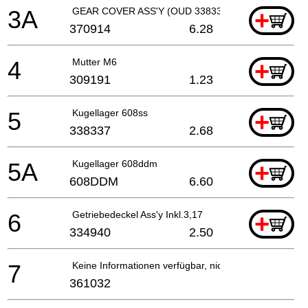
3A
GEAR COVER ASS'Y (OUD 338332)
+
370914
6.28
4
Mutter M6
+
309191
1.23
5
Kugellager 608ss
+
338337
2.68
5A
Kugellager 608ddm
+
608DDM
6.60
6
Getriebedeckel Ass'y Inkl.3,17
+
334940
2.50
7
Keine Informationen verfügbar, nicht bestellbar
361032