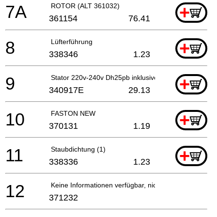
7A
ROTOR (ALT 361032)
+
361154
76.41
8
Lüfterführung
+
338346
1.23
9
Stator 220v-240v Dh25pb inklusive.63
+
340917E
29.13
10
FASTON NEW
+
370131
1.19
11
Staubdichtung (1)
+
338336
1.23
12
Keine Informationen verfügbar, nicht bestellbar
371232