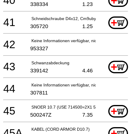
40
+
338334
1.23
41
Schneidschraube D4x12, Cm9uby For Sin,hkg,chn
+
305720
1.25
42
Keine Informationen verfügbar, nicht bestellbar
953327
43
Schwanzabdeckung
+
339142
4.46
44
Keine Informationen verfügbar, nicht bestellbar
307811
45
SNOER 10.7 (USE 714500=2X1 5M)
+
500247Z
7.35
45A
KABEL (CORD ARMOR D10.7)
+