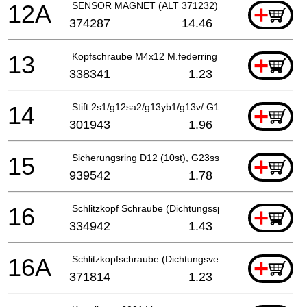
12A
SENSOR MAGNET (ALT 371232)
+
374287
14.46
13
Kopfschraube M4x12 M.federring Selbstsichernd
+
338341
1.23
14
Stift 2s1/g12sa2/g13yb1/g13v/ G13yd/g13sb2/g15yc/
+
301943
1.96
15
Sicherungsring D12 (10st), G23ss
+
939542
1.78
16
Schlitzkopf Schraube (Dichtungssperre) M4
+
334942
1.43
16A
Schlitzkopfschraube (Dichtungsverriegelung) M4
+
371814
1.23