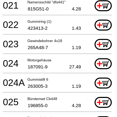
021
Namensschild "dfs441"
+
815G51-0
4.28
022
Gummiring (1)
+
423413-2
1.43
023
Gewindebohrer 4x18
+
265A48-7
1.19
024
Motorgehäuse
+
187091-9
27.49
024A
Gummistift 6
+
263005-3
1.19
025
Bürstenset Cb448
+
196855-0
4.28