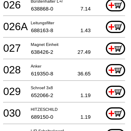
026
Bürstenhalter L+r
+
638868-0
7.14
026A
Leitungsfilter
+
688163-8
1.43
027
Magnet Einheit
+
638426-2
27.49
028
Anker
+
619350-8
36.65
029
Schroef 3x8
+
652066-2
1.19
030
HITZESCHILD
+
689150-0
1.19
L/R Schalterknopf