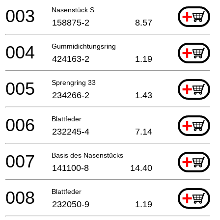
003
Nasenstück S
+
158875-2
8.57
004
Gummidichtungsring
+
424163-2
1.19
005
Sprengring 33
+
234266-2
1.43
006
Blattfeder
+
232245-4
7.14
007
Basis des Nasenstücks
+
141100-8
14.40
008
Blattfeder
+
232050-9
1.19