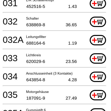
031
+
452516-5
1.43
032
Schalter
+
638869-8
36.65
032A
Leitungsfilter
+
688164-6
1.19
033
Lichtkreis
+
620029-6
23.56
034
Anschlusseinheit (3 Kontakte)
+
643854-8
4.28
035
Motorgehäuse
+
187091-9
27.49
Gummistift 6