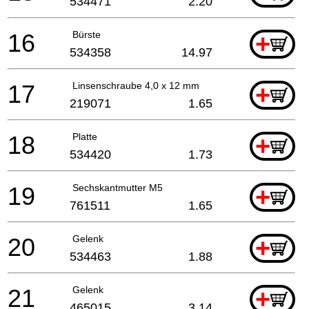
534471
2.20
16
Bürste
+
534358
14.97
17
Linsenschraube 4,0 x 12 mm
+
219071
1.65
18
Platte
+
534420
1.73
19
Sechskantmutter M5
+
761511
1.65
20
Gelenk
+
534463
1.88
21
Gelenk
+
465015
3.14