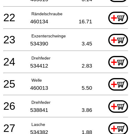
22
Rändelschraube
+
460134
16.71
23
Exzenterschwinge
+
534390
3.45
24
Drehfeder
+
534412
2.83
25
Welle
+
460013
5.50
26
Drehfeder
+
538841
3.86
27
Lasche
+
534382
1.88