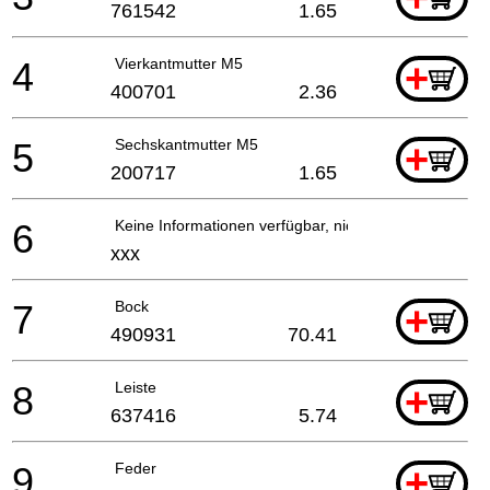
761542
1.65
4
Vierkantmutter M5
+
400701
2.36
5
Sechskantmutter M5
+
200717
1.65
6
Keine Informationen verfügbar, nicht bestellbar
xxx
7
Bock
+
490931
70.41
8
Leiste
+
637416
5.74
9
Feder
+