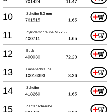
701424
11.47
10
Scheibe 5,3 mm
+
761515
1.65
11
Zylinderschraube M5 x 22
+
400711
1.65
12
Bock
+
490930
72.28
13
Linsenschraube
+
10016393
8.26
14
Scheibe
+
418269
1.65
15
Zapfenschraube
+