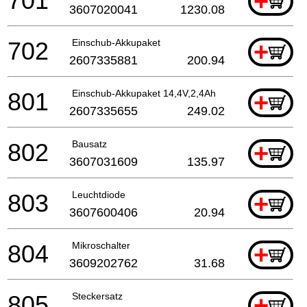
701
+
3607020041
1230.08
702
Einschub-Akkupaket
+
2607335881
200.94
801
Einschub-Akkupaket 14,4V,2,4Ah
+
2607335655
249.02
802
Bausatz
+
3607031609
135.97
803
Leuchtdiode
+
3607600406
20.94
804
Mikroschalter
+
3609202762
31.68
805
Steckersatz
+