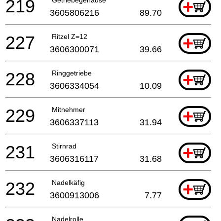
219
+
3605806216
89.70
227
Ritzel Z=12
+
3606300071
39.66
228
Ringgetriebe
+
3606334054
10.09
229
Mitnehmer
+
3606337113
31.94
231
Stirnrad
+
3606316117
31.68
232
Nadelkäfig
+
3600913006
7.77
Nadelrolle