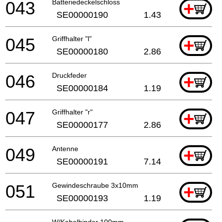
043
Batteriedeckelschloss
+
SE00000190
1.43
045
Griffhalter "l"
+
SE00000180
2.86
046
Druckfeder
+
SE00000184
1.19
047
Griffhalter "r"
+
SE00000177
2.86
049
Antenne
+
SE00000191
7.14
051
Gewindeschraube 3x10mm
+
SE00000193
1.19
W/Kabelbinder 100mm