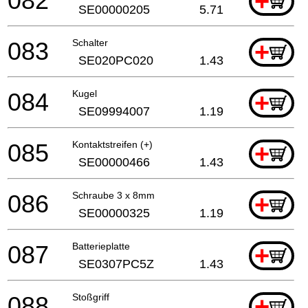
082
+
SE00000205
5.71
083
Schalter
+
SE020PC020
1.43
084
Kugel
+
SE09994007
1.19
085
Kontaktstreifen (+)
+
SE00000466
1.43
086
Schraube 3 x 8mm
+
SE00000325
1.19
087
Batterieplatte
+
SE0307PC5Z
1.43
088
Stoßgriff
+