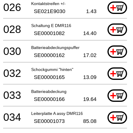
026
Kontaktstreifen +/-
+
SE021E9030
1.43
028
Schaltung E DMR116
+
SE00001082
14.40
030
Batterieabdeckungspuffer
+
SE00000162
17.02
032
Schockgummi "hinten"
+
SE00000165
13.09
033
Batterieabdeckung
+
SE00000166
19.64
034
Leiterplatte A assy DMR116
+
SE00001073
85.08