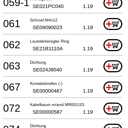
059-1
+
SE021PC040
1.19
061
Schroef,M4x12
+
SE09090023
1.19
062
Lautstärkeregler Ring
+
SE21B1110A
1.19
063
Dichtung
+
SE024J9040
1.19
067
Kontaktstreifen (-)
+
SE00000467
1.19
072
Kabelbaum m/ansl MR001/2G
+
SE00000587
1.19
Dichtung