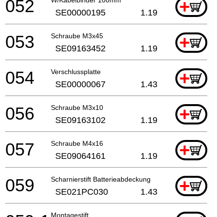
052
+
SE00000195
1.19
053
Schraube M3x45
+
SE09163452
1.19
054
Verschlussplatte
+
SE00000067
1.43
056
Schraube M3x10
+
SE09163102
1.19
057
Schraube M4x16
+
SE09064161
1.19
059
Scharnierstift Batterieabdeckung
+
SE021PC030
1.43
Montagestift