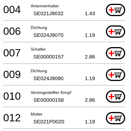
004
Antennenhalter
+
SE021J9032
1.43
006
Dichtung
+
SE024J9070
1.19
007
Schalter
+
SE00000157
2.86
009
Dichtung
+
SE024J9090
1.19
010
Voreingestellter Knopf
+
SE00000158
2.86
012
Mutter
+
SE021P0020
1.19