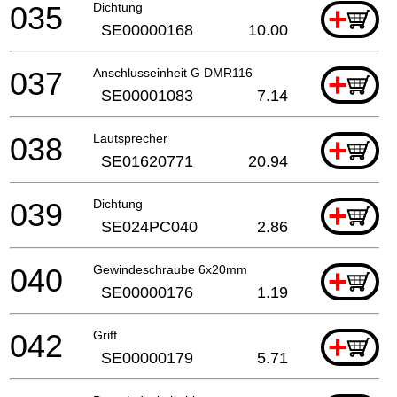
035
Dichtung
+
SE00000168
10.00
037
Anschlusseinheit G DMR116
+
SE00001083
7.14
038
Lautsprecher
+
SE01620771
20.94
039
Dichtung
+
SE024PC040
2.86
040
Gewindeschraube 6x20mm
+
SE00000176
1.19
042
Griff
+
SE00000179
5.71