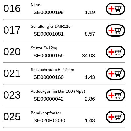
016
Niete
+
SE00000199
1.19
017
Schaltung G DMR116
+
SE00001081
8.57
020
Stütze Sv12sg
+
SE00000159
34.03
021
Spitzschraube 6x47mm
+
SE00000160
1.43
023
Abdeckgummi Bmr100 (Mp3)
+
SE00000042
2.86
025
Bandknopfhalter
+
SE020PC030
1.43