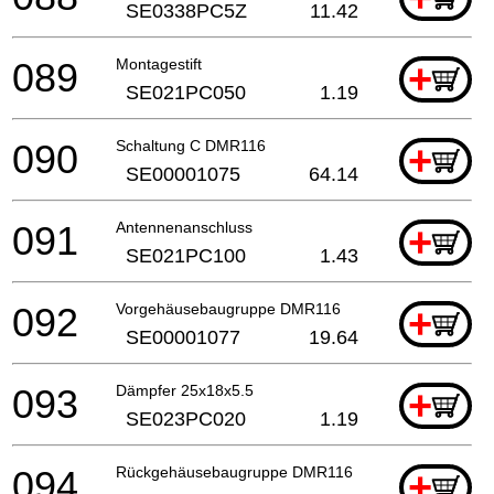
SE0338PC5Z
11.42
089
Montagestift
+
SE021PC050
1.19
090
Schaltung C DMR116
+
SE00001075
64.14
091
Antennenanschluss
+
SE021PC100
1.43
092
Vorgehäusebaugruppe DMR116
+
SE00001077
19.64
093
Dämpfer 25x18x5.5
+
SE023PC020
1.19
094
Rückgehäusebaugruppe DMR116
+