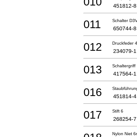
010
451812-8
011
Schalter D3
650744-8
012
Druckfeder 
234079-1
013
Schaltergriff
417564-1
016
Staubführun
451814-4
017
Stift 6
268254-7
Nylon Niet 