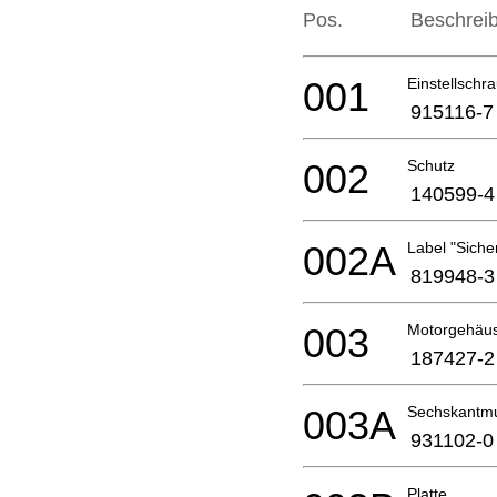
Pos.
Beschrei
001
Einstellsch
915116-7
002
Schutz
140599-4
002A
Label "Sicher
819948-3
003
Motorgehäu
187427-2
003A
Sechskantmu
931102-0
Platte