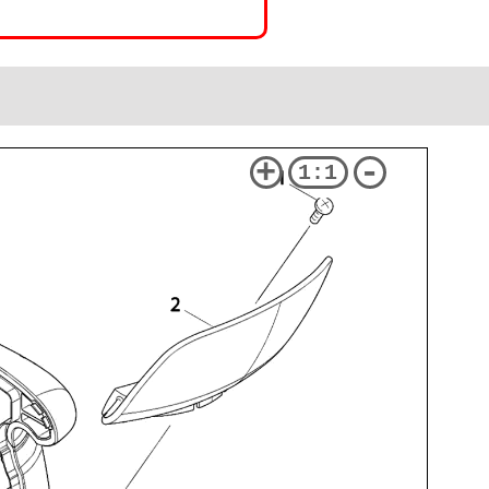
+
-
1:1