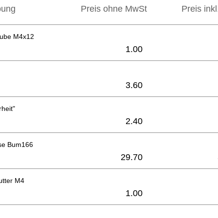
bung
Preis ohne MwSt
Preis ink
raube M4x12
1.00
3.60
heit"
2.40
se Bum166
29.70
tter M4
1.00