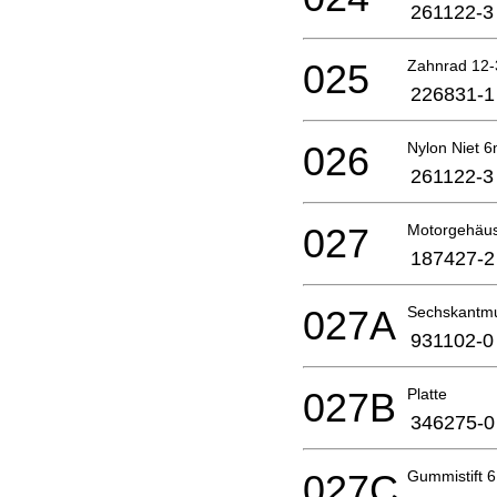
261122-3
025
Zahnrad 12-
226831-1
026
Nylon Niet 
261122-3
027
Motorgehäu
187427-2
027A
Sechskantmu
931102-0
027B
Platte
346275-0
027C
Gummistift 6