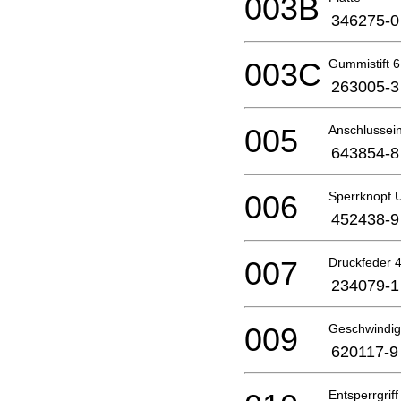
003B
346275-0
003C
Gummistift 6
263005-3
005
Anschlussein
643854-8
006
Sperrknopf 
452438-9
007
Druckfeder 
234079-1
009
Geschwindigk
620117-9
Entsperrgriff