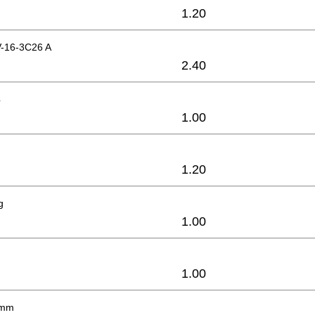
1.20
V-16-3C26 A
2.40
4
1.00
1.20
g
1.00
1.00
6mm