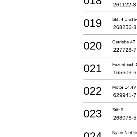
018
261122-3
019
Stift 4 Um1
268256-3
020
Getriebe 47
227728-7
021
Exzentrisch
165609-6
022
Motor 14,4
629941-7
023
Stift 6
268076-5
024
Nylon Niet 