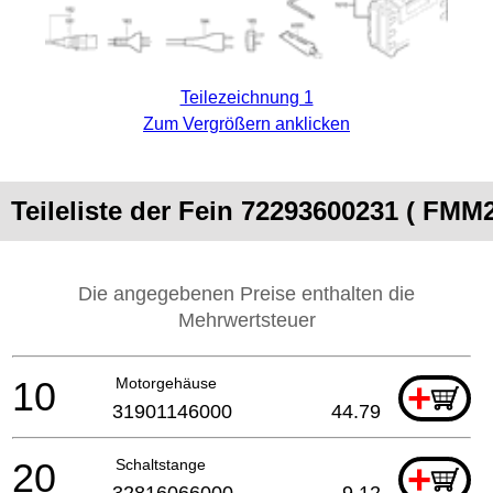
Teilezeichnung 1
Zum Vergrößern anklicken
Teileliste der Fein 72293600231 ( FMM2
Die angegebenen Preise enthalten die
Mehrwertsteuer
10
Motorgehäuse
+
31901146000
44.79
20
Schaltstange
+
32816066000
9.12