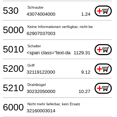
530
Schraube
+
43074004000
1.24
5000
Keine Informationen verfügbar, nicht bestellbar
62907037003
5010
Schalter
+
<span class="text-da
1129.31
5200
Griff
+
32119122000
9.12
5210
Drahtbügel
+
30232050000
10.27
6000
Nicht mehr lieferbar, kein Ersatz
32160003014