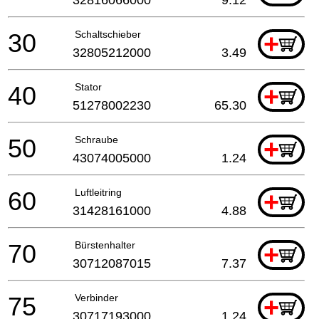
30
Schaltschieber
+
32805212000
3.49
40
Stator
+
51278002230
65.30
50
Schraube
+
43074005000
1.24
60
Luftleitring
+
31428161000
4.88
70
Bürstenhalter
+
30712087015
7.37
75
Verbinder
+
30717193000
1.24