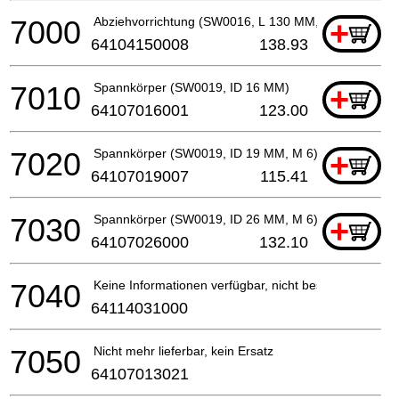
7000
Abziehvorrichtung (SW0016, L 130 MM, M 12)
+
64104150008
138.93
7010
Spannkörper (SW0019, ID 16 MM)
+
64107016001
123.00
7020
Spannkörper (SW0019, ID 19 MM, M 6)
+
64107019007
115.41
7030
Spannkörper (SW0019, ID 26 MM, M 6)
+
64107026000
132.10
7040
Keine Informationen verfügbar, nicht bestellbar
64114031000
7050
Nicht mehr lieferbar, kein Ersatz
64107013021