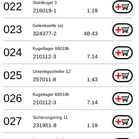
022
Stahlkugel 3
+
216019-1
1.19
023
Gelenkwelle (a)
+
324377-2
48.43
024
Kugellager 6801llb
+
210112-3
7.14
025
Unterlegscheibe 12
+
257011-8
1.43
026
Kugellager 6801llb
+
210112-3
7.14
027
Sicherungsring 11
+
231951-8
1.19