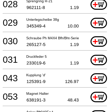
028
Sprengring R-21
+
962111-8
1.19
029
Unterlegscheibe 38g
+
345349-4
10.00
030
Schraube Ph M4X4 Bfh/Bht-Serie
+
265127-5
1.19
031
Druckfeder 5
+
233019-6
1.19
043
Kupplung 'd'
+
125391-9
126.97
053
Magnet Halter
+
638191-3
48.43
Anker Bft040Fz *