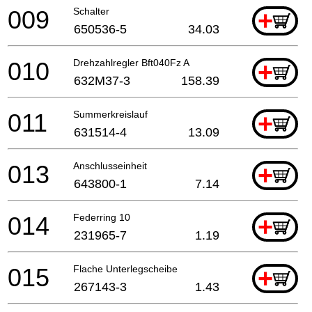
009
Schalter
+
650536-5
34.03
010
Drehzahlregler Bft040Fz A
+
632M37-3
158.39
011
Summerkreislauf
+
631514-4
13.09
013
Anschlusseinheit
+
643800-1
7.14
014
Federring 10
+
231965-7
1.19
015
Flache Unterlegscheibe
+
267143-3
1.43