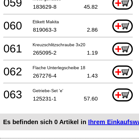
059
+
183629-8
45.82
060
Etikett Makita
+
819063-3
2.86
061
Kreuzschlitzschraube 3x20
+
265095-2
1.19
062
Flache Unterlegscheibe 18
+
267276-4
1.43
063
Getriebe-Set 'e'
+
125231-1
57.60
Es befinden sich
0
Artikel in
Ihrem Einkaufsw