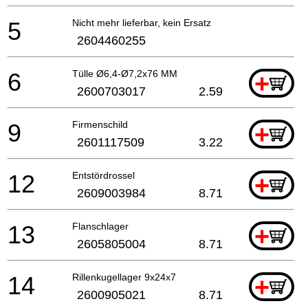
5
Nicht mehr lieferbar, kein Ersatz
2604460255
6
Tülle Ø6,4-Ø7,2x76 MM
+
2600703017
2.59
9
Firmenschild
+
2601117509
3.22
12
Entstördrossel
+
2609003984
8.71
13
Flanschlager
+
2605805004
8.71
14
Rillenkugellager 9x24x7
+
2600905021
8.71