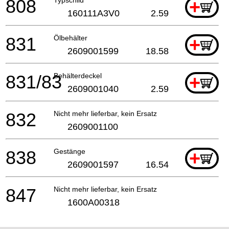
808
+
160111A3V0
2.59
831
Ölbehälter
+
2609001599
18.58
831/83
Behälterdeckel
+
2609001040
2.59
832
Nicht mehr lieferbar, kein Ersatz
2609001100
838
Gestänge
+
2609001597
16.54
847
Nicht mehr lieferbar, kein Ersatz
1600A00318