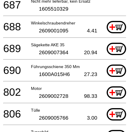
687
Nicht mehr lieferbar, kein Ersatz
1605510329
688
Winkelschraubendreher
+
2609001095
4.41
689
Sägekette AKE 35
+
2609007364
20.94
690
Führungsschiene 350 Mm
+
1600A015H6
27.23
802
Motor
+
2609002728
98.33
806
Tülle
+
2609005766
3.00
Typschild