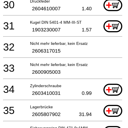
30
Druckfeder
+
2604610007
1.40
31
Kugel DIN 5401-4 MM-III-ST
+
1903230007
1.57
32
Nicht mehr lieferbar, kein Ersatz
2606317015
33
Nicht mehr lieferbar, kein Ersatz
2600905003
34
Zylinderschraube
+
2603410031
0.99
35
Lagerbrücke
+
2605807902
31.94
Sicherungsring DIN 471 9x1MM