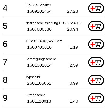
4
Ein/Aus-Schalter
+
1609202464
27.23
5
Netzanschlussleitung EU 230V 4,15m 2 x 1,0mm H05
+
1607000386
20.94
6
Tülle Ø6,4-ø7,5x75 Mm
+
1600703016
1.19
7
Befestigungsschelle
+
1601302014
2.59
8
Typschild
+
2601105052
0.99
9
Firmenschild
+
1601110013
1.40