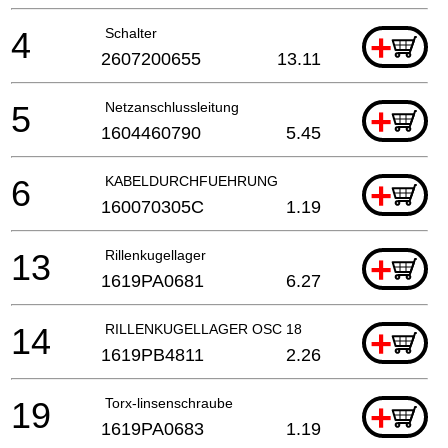
4
Schalter
+
2607200655
13.11
5
Netzanschlussleitung
+
1604460790
5.45
6
KABELDURCHFUEHRUNG
+
160070305C
1.19
13
Rillenkugellager
+
1619PA0681
6.27
14
RILLENKUGELLAGER OSC 18
+
1619PB4811
2.26
19
Torx-linsenschraube
+
1619PA0683
1.19