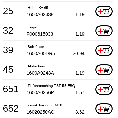
25
Hebel KA 65
+
1600A02438
1.19
32
Kugel
+
F000615033
1.19
39
Bohrfutter
+
1600A00DR5
20.94
45
Abdeckung
+
1600A0243A
1.19
651
Tiefenanschlag TSF 55 EBQ
+
1600A0256P
1.57
652
Zusatzhandgriff M10
+
16020250AG
3.62