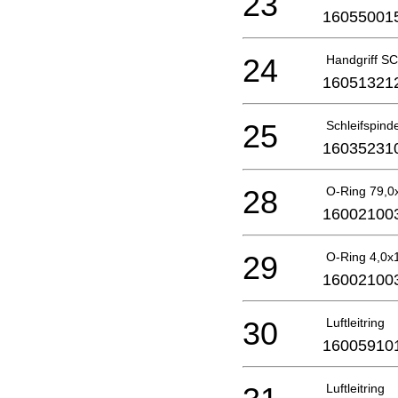
23
16055001
24
Handgriff 
16051321
25
Schleifspin
16035231
28
O-Ring 79,
16002100
29
O-Ring 4,0x
16002100
30
Luftleitring
16005910
Luftleitring