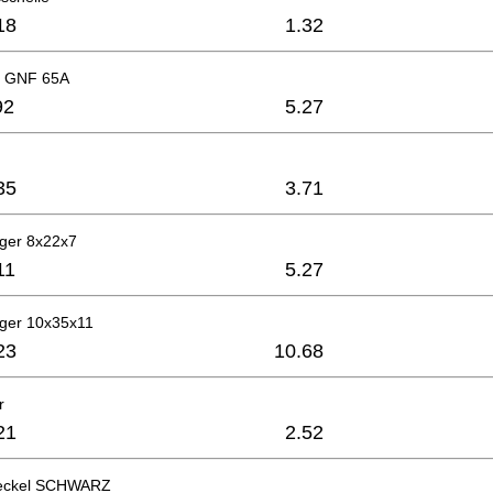
18
1.32
d GNF 65A
92
5.27
35
3.71
ager 8x22x7
11
5.27
ager 10x35x11
23
10.68
r
21
2.52
deckel SCHWARZ