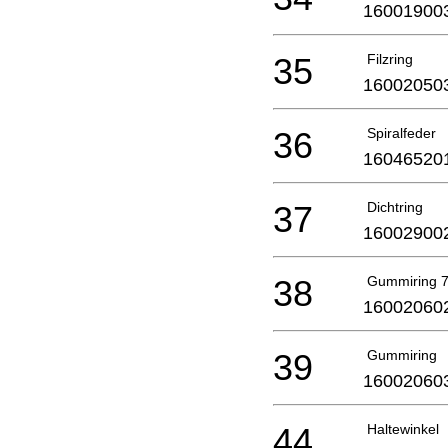
16001900
35
Filzring
16002050
36
Spiralfeder
16046520
37
Dichtring
16002900
38
Gummiring 
16002060
39
Gummiring
16002060
44
Haltewinkel