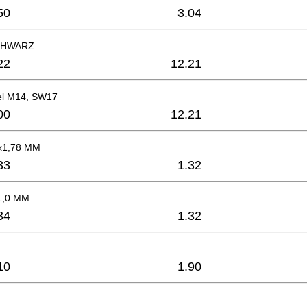
50
3.04
SCHWARZ
22
12.21
del M14, SW17
00
12.21
0x1,78 MM
33
1.32
1,0 MM
34
1.32
10
1.90