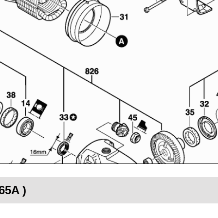
65A )