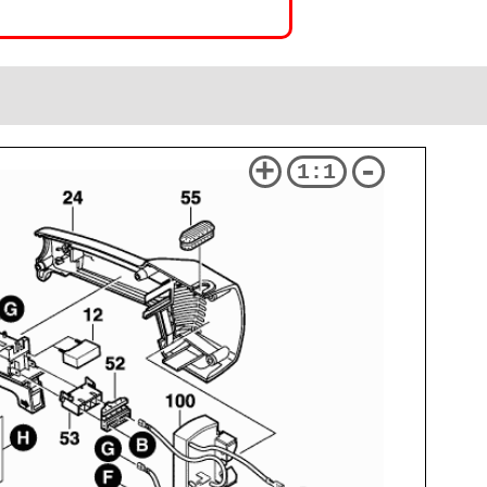
+
-
1:1