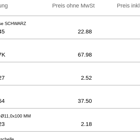
ung
Preis ohne MwSt
Preis ink
use SCHWARZ
45
22.88
7K
67.98
27
2.52
64
37.50
5-Ø11,0x100 MM
23
2.18
schelle