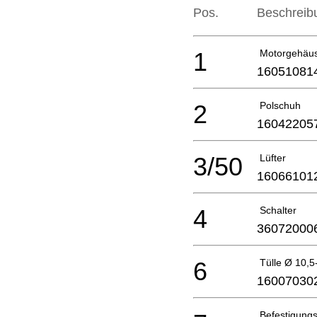
Pos.
Beschreib
1
Motorgehä
16051081
2
Polschuh
16042205
3/50
Lüfter
16066101
4
Schalter
36072000
6
Tülle Ø 10,
16007030
Befestigungs