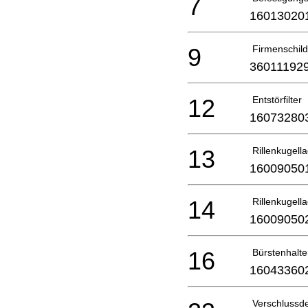
7
16013020
9
Firmenschil
36011192
12
Entstörfilter
16073280
13
Rillenkugell
16009050
14
Rillenkugell
16009050
16
Bürstenhalte
16043360
Verschluss