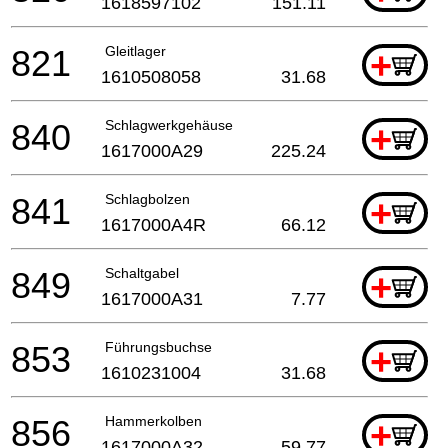
1618597102
151.11
821
Gleitlager
+
1610508058
31.68
840
Schlagwerkgehäuse
+
1617000A29
225.24
841
Schlagbolzen
+
1617000A4R
66.12
849
Schaltgabel
+
1617000A31
7.77
853
Führungsbuchse
+
1610231004
31.68
856
Hammerkolben
+
1617000A32
59.77