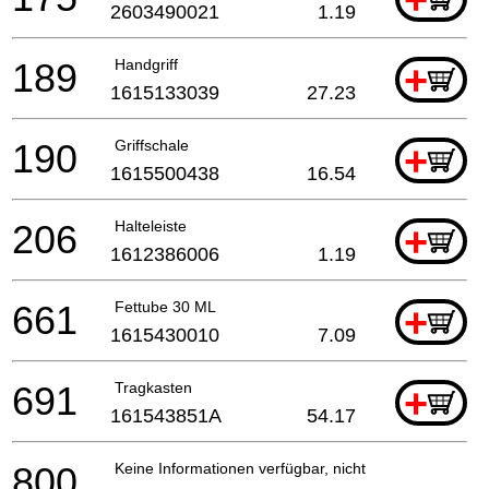
2603490021
1.19
189
Handgriff
+
1615133039
27.23
190
Griffschale
+
1615500438
16.54
206
Halteleiste
+
1612386006
1.19
661
Fettube 30 ML
+
1615430010
7.09
691
Tragkasten
+
161543851A
54.17
800
Keine Informationen verfügbar, nicht bestellbar