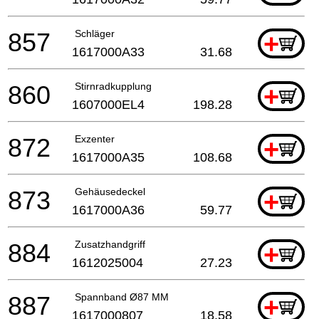
857
Schläger
+
1617000A33
31.68
860
Stirnradkupplung
+
1607000EL4
198.28
872
Exzenter
+
1617000A35
108.68
873
Gehäusedeckel
+
1617000A36
59.77
884
Zusatzhandgriff
+
1612025004
27.23
887
Spannband Ø87 MM
+
1617000807
18.58