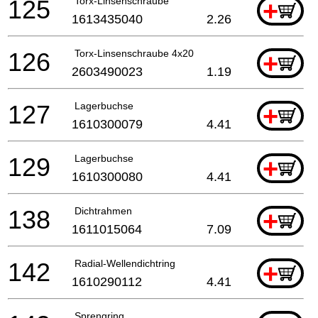
125
Torx-Linsenschraube
+
1613435040
2.26
126
Torx-Linsenschraube 4x20
+
2603490023
1.19
127
Lagerbuchse
+
1610300079
4.41
129
Lagerbuchse
+
1610300080
4.41
138
Dichtrahmen
+
1611015064
7.09
142
Radial-Wellendichtring
+
1610290112
4.41
Sprengring