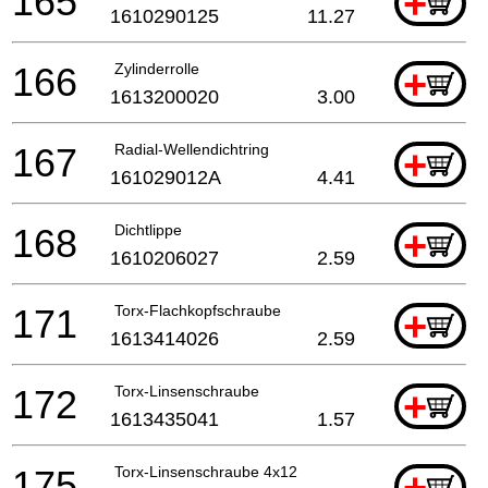
165
+
1610290125
11.27
166
Zylinderrolle
+
1613200020
3.00
167
Radial-Wellendichtring
+
161029012A
4.41
168
Dichtlippe
+
1610206027
2.59
171
Torx-Flachkopfschraube
+
1613414026
2.59
172
Torx-Linsenschraube
+
1613435041
1.57
175
Torx-Linsenschraube 4x12
+