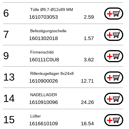
6
Tülle Ø9,7-Ø12x89 MM
+
1610703053
2.59
7
Befestigungsschelle
+
1601302018
1.57
9
Firmenschild
+
160111C0U8
3.62
13
Rillenkugellager 8x24x8
+
1610900026
12.71
14
NADELLAGER
+
1610910096
24.26
15
Lüfter
+
1616610109
16.54