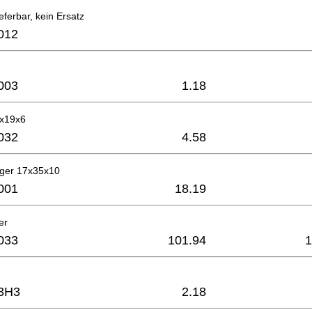
eferbar, kein Ersatz
012
003
1.18
7x19x6
032
4.58
ager 17x35x10
001
18.19
er
033
101.94
1
3H3
2.18