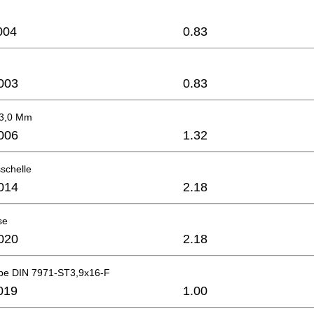
004
0.83
003
0.83
x3,0 Mm
006
1.32
schelle
014
2.18
se
020
2.18
be DIN 7971-ST3,9x16-F
019
1.00