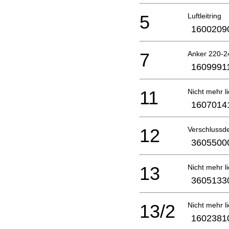
5
Luftleitring
1600209
7
Anker 220-2
1609991
11
Nicht mehr li
1607014
12
Verschlussd
3605500
13
Nicht mehr li
3605133
13/2
Nicht mehr li
1602381