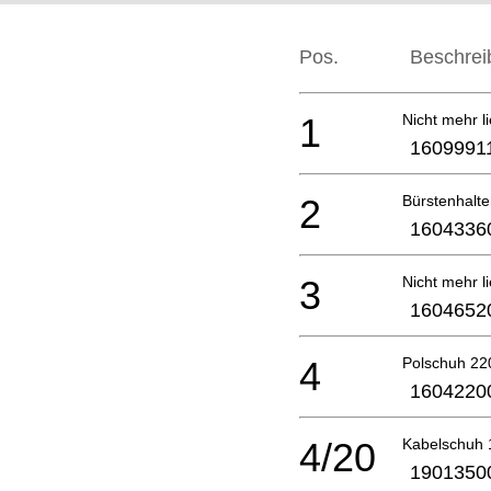
Pos.
Beschrei
1
Nicht mehr li
1609991
2
Bürstenhalte
1604336
3
Nicht mehr li
1604652
4
Polschuh 22
1604220
4/20
Kabelschuh 
1901350