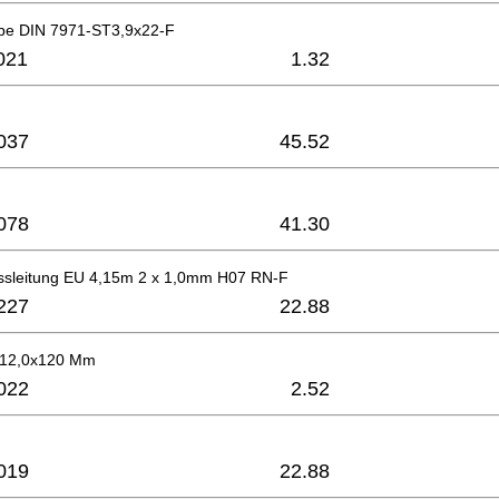
be DIN 7971-ST3,9x22-F
021
1.32
037
45.52
078
41.30
ssleitung EU 4,15m 2 x 1,0mm H07 RN-F
227
22.88
ø12,0x120 Mm
022
2.52
019
22.88