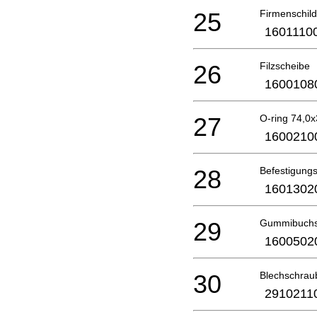
25
Firmenschild
1601110
26
Filzscheibe
1600108
27
O-ring 74,0
1600210
28
Befestigungs
1601302
29
Gummibuch
1600502
30
Blechschrau
2910211