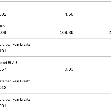
002
4.58
40V
109
168.86
2
eferbar, kein Ersatz
101
eckel BLAU
057
0.83
eferbar, kein Ersatz
012
eferbar, kein Ersatz
001