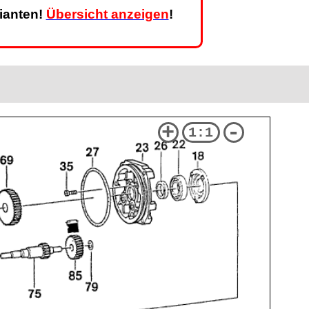
rianten!
Übersicht anzeigen
!
+
-
1:1