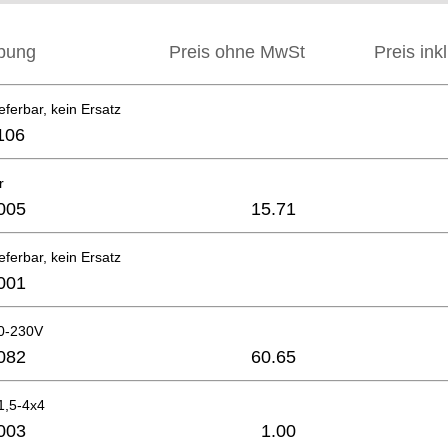
bung
Preis ohne MwSt
Preis ink
eferbar, kein Ersatz
106
r
005
15.71
eferbar, kein Ersatz
001
0-230V
082
60.65
1,5-4x4
003
1.00