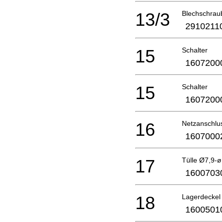
13/3
Blechschrau
2910211
15
Schalter
1607200
15
Schalter
1607200
16
Netzanschlu
1607000
17
Tülle Ø7,9-
1600703
18
Lagerdeckel
1600501