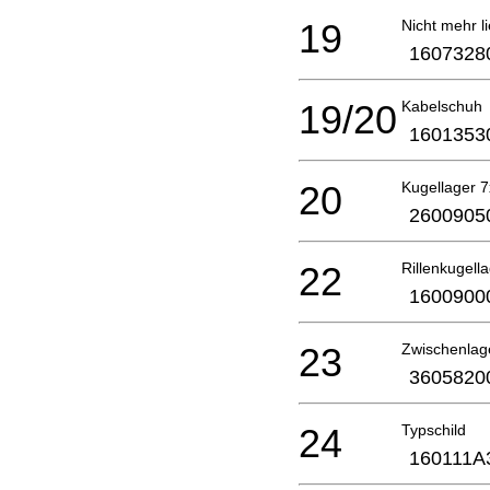
19
Nicht mehr li
1607328
19/20
Kabelschuh
1601353
20
Kugellager 
2600905
22
Rillenkugell
1600900
23
Zwischenlag
3605820
24
Typschild
160111A