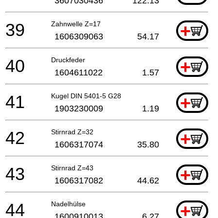
3607030436
122.13
39
Zahnwelle Z=17
+
1606309063
54.17
40
Druckfeder
+
1604611022
1.57
41
Kugel DIN 5401-5 G28
+
1903230009
1.19
42
Stirnrad Z=32
+
1606317074
35.80
43
Stirnrad Z=43
+
1606317082
44.62
44
Nadelhülse
+
1600910013
6.27