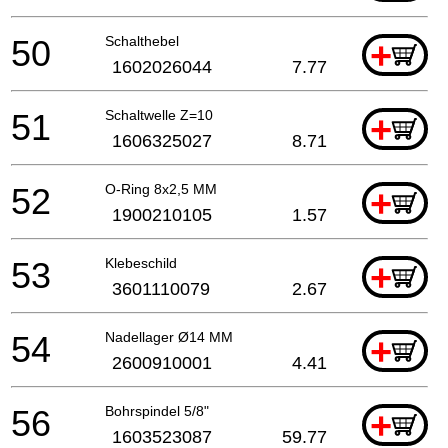
50
Schalthebel
+
1602026044
7.77
51
Schaltwelle Z=10
+
1606325027
8.71
52
O-Ring 8x2,5 MM
+
1900210105
1.57
53
Klebeschild
+
3601110079
2.67
54
Nadellager Ø14 MM
+
2600910001
4.41
56
Bohrspindel 5/8"
+
1603523087
59.77