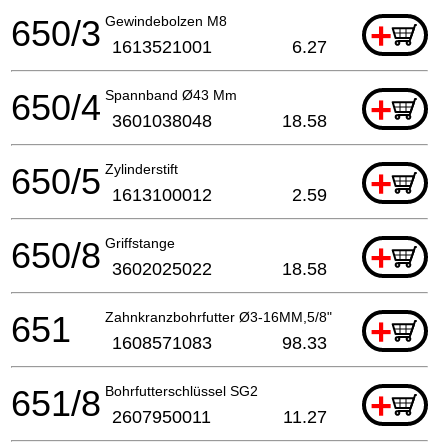
650/3
Gewindebolzen M8
+
1613521001
6.27
650/4
Spannband Ø43 Mm
+
3601038048
18.58
650/5
Zylinderstift
+
1613100012
2.59
650/8
Griffstange
+
3602025022
18.58
651
Zahnkranzbohrfutter Ø3-16MM,5/8"
+
1608571083
98.33
651/8
Bohrfutterschlüssel SG2
+
2607950011
11.27