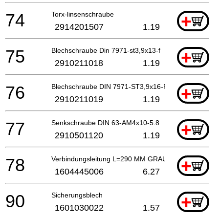
74
Torx-linsenschraube
+
2914201507
1.19
75
Blechschraube Din 7971-st3,9x13-f
+
2910211018
1.19
76
Blechschraube DIN 7971-ST3,9x16-F
+
2910211019
1.19
77
Senkschraube DIN 63-AM4x10-5.8
+
2910501120
1.19
78
Verbindungsleitung L=290 MM GRAU
+
1604445006
6.27
90
Sicherungsblech
+
1601030022
1.57