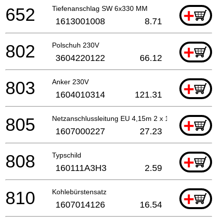
652
Tiefenanschlag SW 6x330 MM
+
1613001008
8.71
802
Polschuh 230V
+
3604220122
66.12
803
Anker 230V
+
1604010314
121.31
805
Netzanschlussleitung EU 4,15m 2 x 1,0mm H07 RN-F
+
1607000227
27.23
808
Typschild
+
160111A3H3
2.59
810
Kohlebürstensatz
+
1607014126
16.54