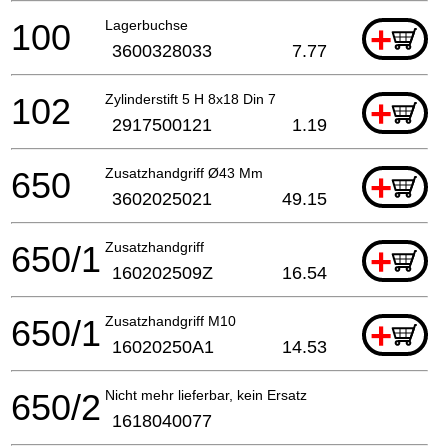
100
Lagerbuchse
+
3600328033
7.77
102
Zylinderstift 5 H 8x18 Din 7
+
2917500121
1.19
650
Zusatzhandgriff Ø43 Mm
+
3602025021
49.15
650/1
Zusatzhandgriff
+
160202509Z
16.54
650/1
Zusatzhandgriff M10
+
16020250A1
14.53
650/2
Nicht mehr lieferbar, kein Ersatz
1618040077