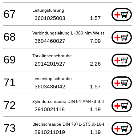
67
Leitungsführung
+
3601025003
1.57
68
Verbindungsleitung L=360 Mm Weiss
+
3604460027
7.09
69
Torx-linsenschraube
+
2914201527
2.26
71
Linsenkopfschraube
+
3603435042
1.57
72
Zylinderschraube DIN 84-AM4x8-8.8
+
2910021118
1.19
73
Blechschraube DIN 7971-ST3,9x16-F
+
2910211019
1.19