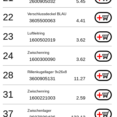
2600905032
5.45
22
Verschlussdeckel BLAU
+
3605500063
4.41
23
Luftleitring
+
1600502019
3.62
24
Zwischenring
+
1600300090
3.62
28
Rillenkugellager 9x26x8
+
3600905131
11.27
31
Zwischenring
+
1600221003
2.59
37
Zwischenlager
+