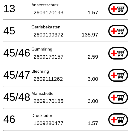
13
Anstossschutz
+
2609170193
1.57
45
Getriebekasten
+
2609199372
135.97
45/46
Gummiring
+
2609170157
2.59
45/47
Blechring
+
2609111262
3.00
45/48
Manschette
+
2609170185
3.00
46
Druckfeder
+
1609280477
1.57