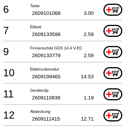
6
Taste
+
2609101068
3.00
7
Etikett
+
2609133596
2.59
9
Firmenschild GDX 14,4 V-EC
+
2609133779
2.59
10
Elektronikmodul
+
2609199465
14.53
11
Geräteclip
+
2609110838
1.19
12
Abdeckung
+
2609111415
12.71