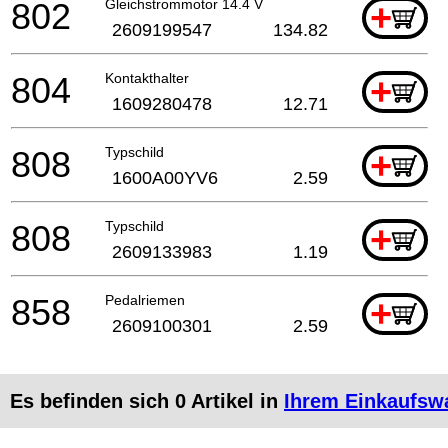
802
Gleichstrommotor 14.4 V
+
2609199547
134.82
804
Kontakthalter
+
1609280478
12.71
808
Typschild
+
1600A00YV6
2.59
808
Typschild
+
2609133983
1.19
858
Pedalriemen
+
2609100301
2.59
Es befinden sich
0
Artikel in
Ihrem Einkaufsw