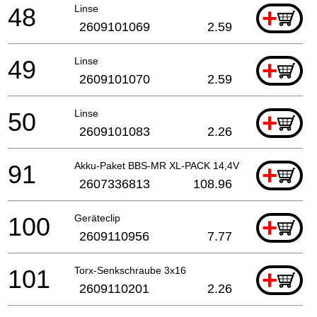
48
Linse
+
2609101069
2.59
49
Linse
+
2609101070
2.59
50
Linse
+
2609101083
2.26
91
Akku-Paket BBS-MR XL-PACK 14,4V, LI, 4,0 Ah
+
2607336813
108.96
100
Geräteclip
+
2609110956
7.77
101
Torx-Senkschraube 3x16
+
2609110201
2.26