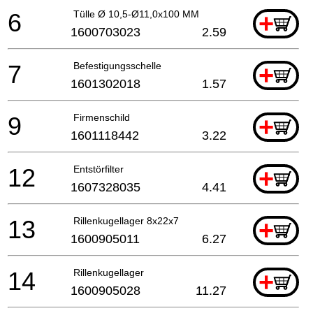
6
Tülle Ø 10,5-Ø11,0x100 MM
+
1600703023
2.59
7
Befestigungsschelle
+
1601302018
1.57
9
Firmenschild
+
1601118442
3.22
12
Entstörfilter
+
1607328035
4.41
13
Rillenkugellager 8x22x7
+
1600905011
6.27
14
Rillenkugellager
+
1600905028
11.27