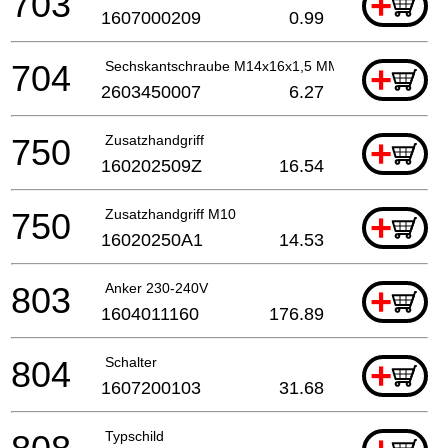
703
+
1607000209
0.99
704
Sechskantschraube M14x16x1,5 MM
+
2603450007
6.27
750
Zusatzhandgriff
+
160202509Z
16.54
750
Zusatzhandgriff M10
+
16020250A1
14.53
803
Anker 230-240V
+
1604011160
176.89
804
Schalter
+
1607200103
31.68
Typschild