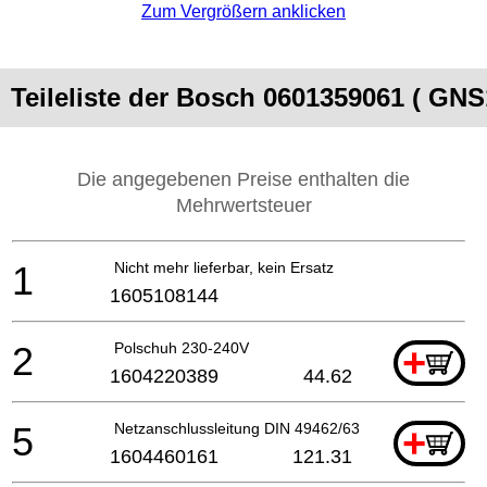
Zum Vergrößern anklicken
Teileliste der Bosch 0601359061 ( GNS
Die angegebenen Preise enthalten die
Mehrwertsteuer
1
Nicht mehr lieferbar, kein Ersatz
1605108144
2
Polschuh 230-240V
+
1604220389
44.62
5
Netzanschlussleitung DIN 49462/63 4.15m 2 x 1.0mm
+
1604460161
121.31