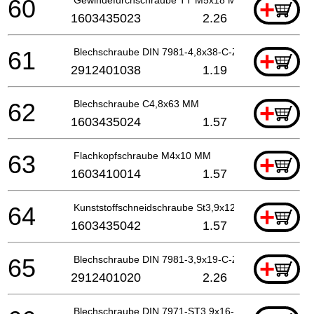
60
+
1603435023
2.26
61
Blechschraube DIN 7981-4,8x38-C-Z-ST
+
2912401038
1.19
62
Blechschraube C4,8x63 MM
+
1603435024
1.57
63
Flachkopfschraube M4x10 MM
+
1603410014
1.57
64
Kunststoffschneidschraube St3,9x12
+
1603435042
1.57
65
Blechschraube DIN 7981-3,9x19-C-Z-ST
+
2912401020
2.26
Blechschraube DIN 7971-ST3,9x16-F