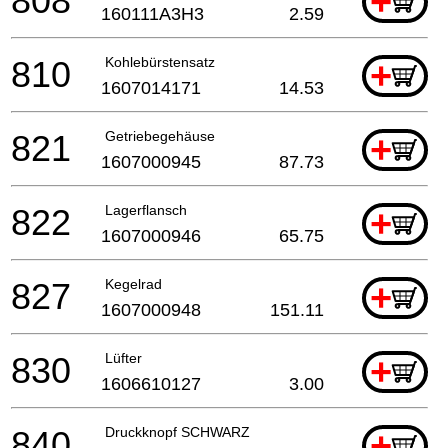
808
+
160111A3H3
2.59
810
Kohlebürstensatz
+
1607014171
14.53
821
Getriebegehäuse
+
1607000945
87.73
822
Lagerflansch
+
1607000946
65.75
827
Kegelrad
+
1607000948
151.11
830
Lüfter
+
1606610127
3.00
840
Druckknopf SCHWARZ
+