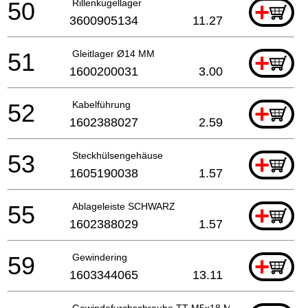
50
Rillenkugellager
+
3600905134
11.27
51
Gleitlager Ø14 MM
+
1600200031
3.00
52
Kabelführung
+
1602388027
2.59
53
Steckhülsengehäuse
+
1605190038
1.57
55
Ablageleiste SCHWARZ
+
1602388029
1.57
59
Gewindering
+
1603344065
13.11
Gewindefurchschraube TT M5x18 MM