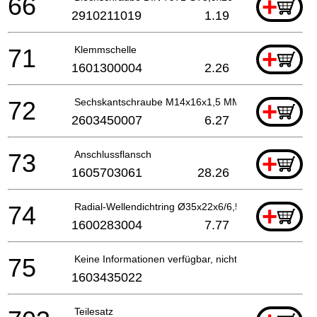
66
+
2910211019
1.19
71
Klemmschelle
+
1601300004
2.26
72
Sechskantschraube M14x16x1,5 MM
+
2603450007
6.27
73
Anschlussflansch
+
1605703061
28.26
74
Radial-Wellendichtring Ø35x22x6/6,5 MM
+
1600283004
7.77
75
Keine Informationen verfügbar, nicht bestellbar
1603435022
Teilesatz