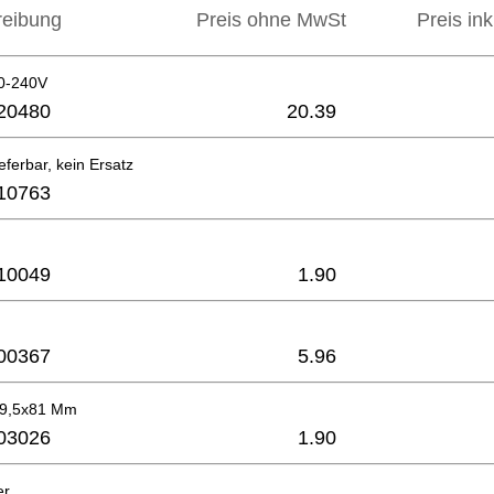
reibung
Preis ohne MwSt
Preis in
0-240V
20480
20.39
eferbar, kein Ersatz
10763
10049
1.90
00367
5.96
ø9,5x81 Mm
03026
1.90
er