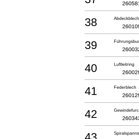
26058
38
Abdeckblech
26010
39
Führungsbu
26003
40
Luftleitring
26002
41
Federblech
26012
42
Gewindefur
26034
43
Spiralspanns