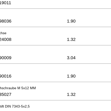
19011
98036
1.90
chse
24008
1.32
90009
3.04
90016
1.90
chschraube M 5x12 MM
35027
1.32
tift DIN 7343-5x2,5