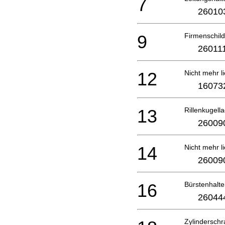
7
26010
9
Firmenschild
26011
12
Nicht mehr li
16073
13
Rillenkugell
26009
14
Nicht mehr li
26009
16
Bürstenhalte
26044
Zylindersch