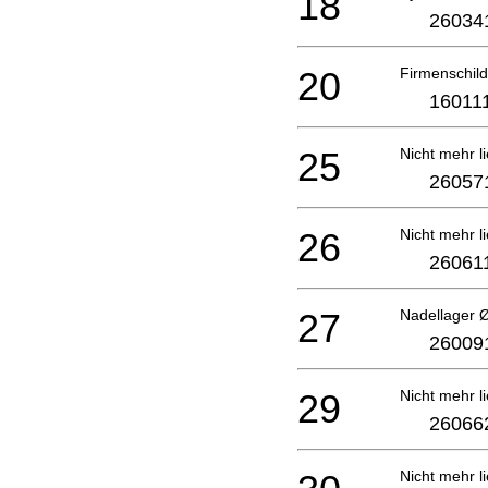
18
26034
20
Firmenschi
16011
25
Nicht mehr li
26057
26
Nicht mehr li
26061
27
Nadellager
26009
29
Nicht mehr li
26066
Nicht mehr li