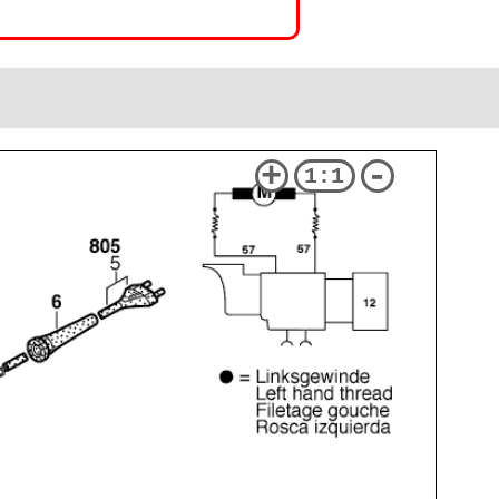
+
-
1:1