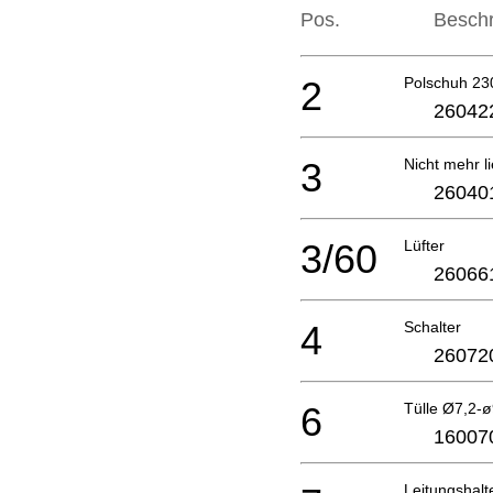
Pos.
Besch
2
Polschuh 23
26042
3
Nicht mehr li
26040
3/60
Lüfter
26066
4
Schalter
26072
6
Tülle Ø7,2-
16007
Leitungshalt