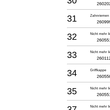
30
26020
31
Zahnriemen
26099
32
Nicht mehr li
26055
33
Nicht mehr li
26011
34
Griffkappe
26055
35
Nicht mehr li
26055
37
Nicht mehr li