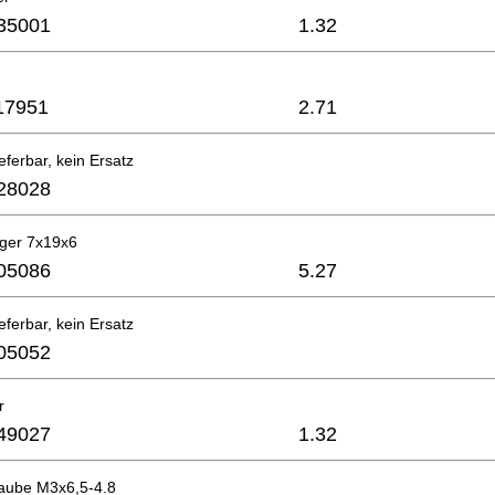
35001
1.32
17951
2.71
eferbar, kein Ersatz
28028
ager 7x19x6
05086
5.27
eferbar, kein Ersatz
05052
r
49027
1.32
raube M3x6,5-4.8