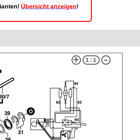
rianten!
Übersicht anzeigen
!
+
-
1:1