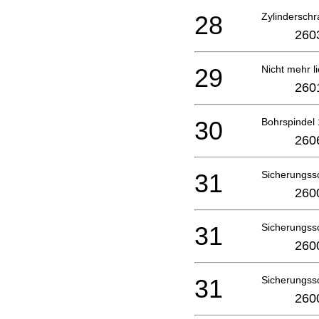
28
Zylindersch
260
29
Nicht mehr li
260
30
Bohrspindel
260
31
Sicherungss
260
31
Sicherungss
260
31
Sicherungss
260