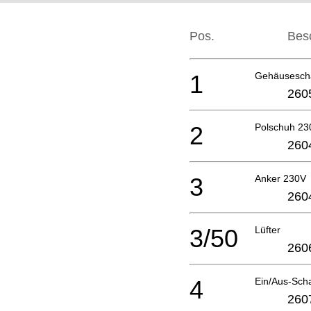
Pos.
Bes
1
Gehäusesch
260
2
Polschuh 23
260
3
Anker 230V
260
3/50
Lüfter
260
4
Ein/Aus-Scha
260