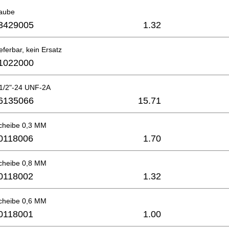
raube
3429005
1.32
eferbar, kein Ersatz
1022000
 1/2"-24 UNF-2A
6135066
15.71
cheibe 0,3 MM
0118006
1.70
cheibe 0,8 MM
0118002
1.32
cheibe 0,6 MM
0118001
1.00