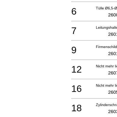
6
Tülle Ø6,5-
260
7
Leitungshalt
260
9
Firmenschi
260
12
Nicht mehr li
260
16
Nicht mehr li
260
18
Zylindersch
260