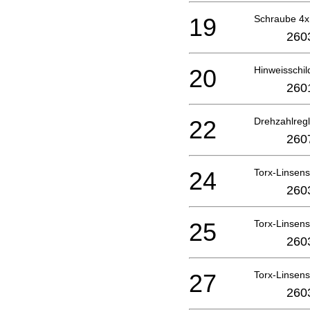
19
Schraube 4
260
20
Hinweissch
260
22
Drehzahlregl
260
24
Torx-Linsen
260
25
Torx-Linsen
260
27
Torx-Linsen
260