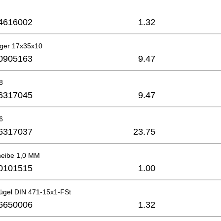
4616002
1.32
ager 17x35x10
0905163
9.47
8
6317045
9.47
6
6317037
23.75
heibe 1,0 MM
0101515
1.00
ügel DIN 471-15x1-FSt
6650006
1.32