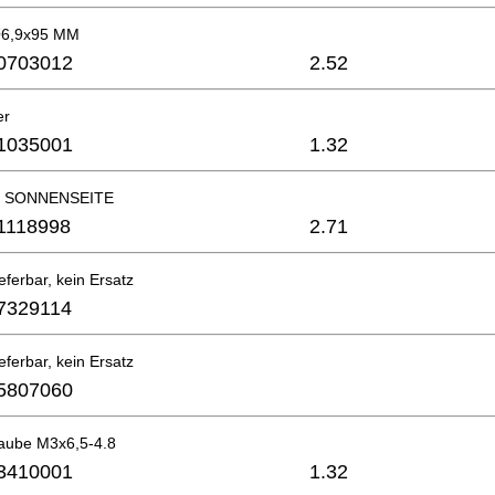
Ø6,9x95 MM
0703012
2.52
er
1035001
1.32
ld SONNENSEITE
1118998
2.71
eferbar, kein Ersatz
7329114
eferbar, kein Ersatz
5807060
raube M3x6,5-4.8
3410001
1.32