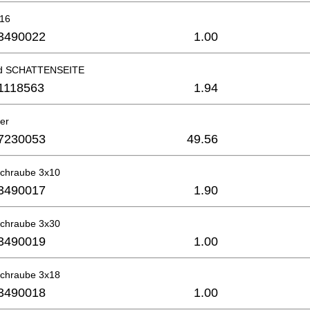
x16
3490022
1.00
ild SCHATTENSEITE
1118563
1.94
er
7230053
49.56
schraube 3x10
3490017
1.90
schraube 3x30
3490019
1.00
schraube 3x18
3490018
1.00