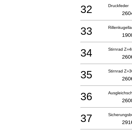
32
Druckfeder
260
33
Rillenkugell
190
34
Stirnrad Z=4
260
35
Stirnrad Z=3
260
36
Ausgleichsc
260
37
Sicherungsb
291