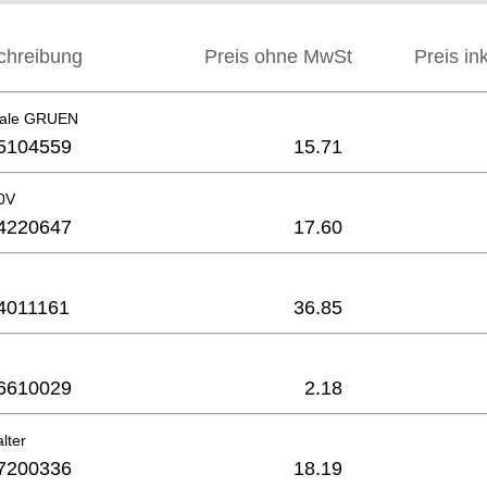
chreibung
Preis ohne MwSt
Preis in
ale GRUEN
5104559
15.71
0V
4220647
17.60
4011161
36.85
6610029
2.18
lter
7200336
18.19