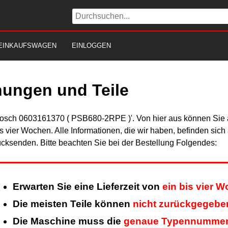
EINKAUFSWAGEN
EINLOGGEN
nungen und Teile
Bosch 0603161370 ( PSB680-2RPE )'. Von hier aus können Sie al
is vier Wochen. Alle Informationen, die wir haben, befinden sic
cksenden. Bitte beachten Sie bei der Bestellung Folgendes:
Erwarten Sie eine Lieferzeit von
ein bis vier 
Die meisten Teile können
nicht zurückgegebe
Die Maschine muss die
genaue Typennumme