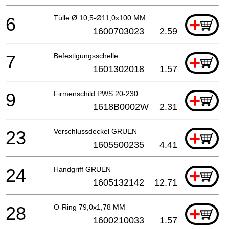
6
Tülle Ø 10,5-Ø11,0x100 MM
+
1600703023
2.59
7
Befestigungsschelle
+
1601302018
1.57
9
Firmenschild PWS 20-230
+
1618B0002W
2.31
23
Verschlussdeckel GRUEN
+
1605500235
4.41
24
Handgriff GRUEN
+
1605132142
12.71
28
O-Ring 79,0x1,78 MM
+
1600210033
1.57