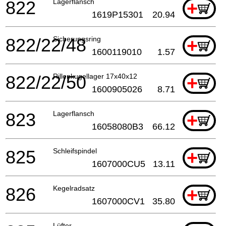
822
Lagerflansch
+
1619P15301
20.94
822/22/48
Sicherungsring
+
1600119010
1.57
822/22/50
Rillenkugellager 17x40x12
+
1600905026
8.71
823
Lagerflansch
+
16058080B3
66.12
825
Schleifspindel
+
1607000CU5
13.11
826
Kegelradsatz
+
1607000CV1
35.80
Lüfter