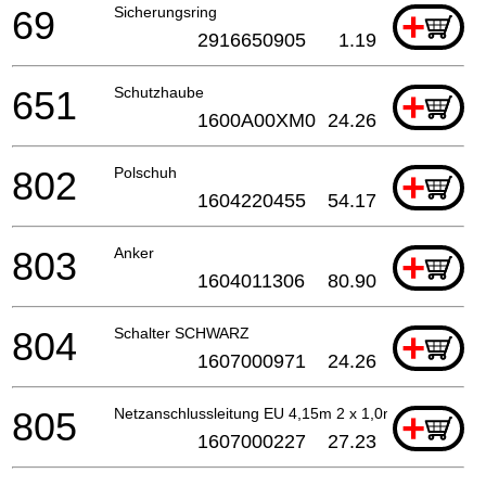
69
Sicherungsring
+
2916650905
1.19
651
Schutzhaube
+
1600A00XM0
24.26
802
Polschuh
+
1604220455
54.17
803
Anker
+
1604011306
80.90
804
Schalter SCHWARZ
+
1607000971
24.26
805
Netzanschlussleitung EU 4,15m 2 x 1,0mm H07 RN-F
+
1607000227
27.23