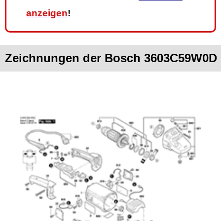
anzeigen
!
Zeichnungen der Bosch 3603C59W0D 