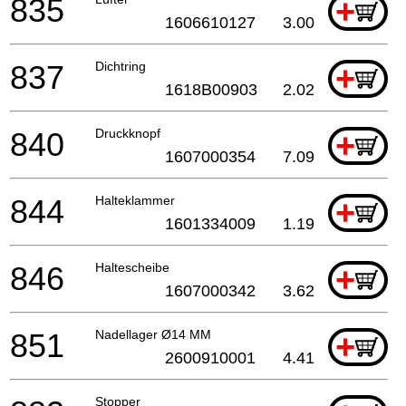
835
+
1606610127
3.00
837
Dichtring
+
1618B00903
2.02
840
Druckknopf
+
1607000354
7.09
844
Halteklammer
+
1601334009
1.19
846
Haltescheibe
+
1607000342
3.62
851
Nadellager Ø14 MM
+
2600910001
4.41
Stopper