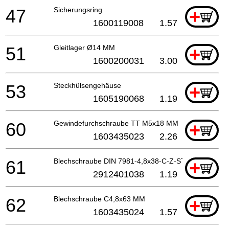
47
Sicherungsring
+
1600119008
1.57
51
Gleitlager Ø14 MM
+
1600200031
3.00
53
Steckhülsengehäuse
+
1605190068
1.19
60
Gewindefurchschraube TT M5x18 MM
+
1603435023
2.26
61
Blechschraube DIN 7981-4,8x38-C-Z-ST
+
2912401038
1.19
62
Blechschraube C4,8x63 MM
+
1603435024
1.57