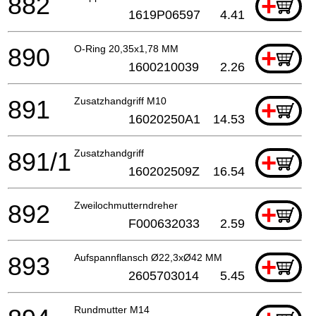
882
+
1619P06597
4.41
890
O-Ring 20,35x1,78 MM
+
1600210039
2.26
891
Zusatzhandgriff M10
+
16020250A1
14.53
891/1
Zusatzhandgriff
+
160202509Z
16.54
892
Zweilochmutterndreher
+
F000632033
2.59
893
Aufspannflansch Ø22,3xØ42 MM
+
2605703014
5.45
Rundmutter M14