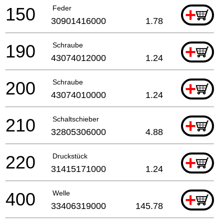
150
Feder
+
30901416000
1.78
190
Schraube
+
43074012000
1.24
200
Schraube
+
43074010000
1.24
210
Schaltschieber
+
32805306000
4.88
220
Druckstück
+
31415171000
1.24
400
Welle
+
33406319000
145.78