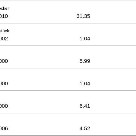
ecker
010
31.35
stück
002
1.04
000
5.99
000
1.04
000
6.41
006
4.52