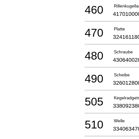
460
Rillenkugell
41701000
470
Platte
32416118
480
Schraube
43064002
490
Scheibe
32601280
505
Kegelradget
33809238
510
Welle
33406347