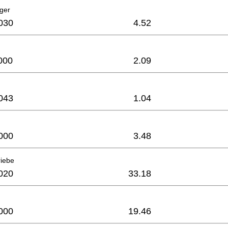
ager
030
4.52
000
2.09
043
1.04
000
3.48
riebe
020
33.18
000
19.46