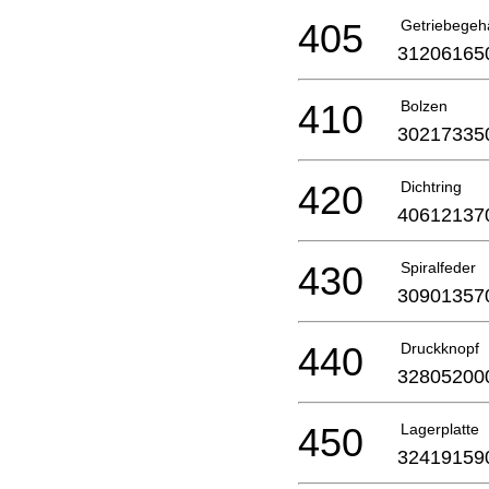
405
Getriebegeh
31206165
410
Bolzen
30217335
420
Dichtring
40612137
430
Spiralfeder
30901357
440
Druckknopf
32805200
450
Lagerplatte
32419159