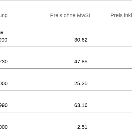
ung
Preis ohne MwSt
Preis ink
se
000
30.62
230
47.85
000
25.20
990
63.16
e
000
2.51