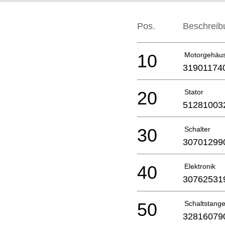
Pos.
Beschreib
10
Motorgehäu
31901174
20
Stator
51281003
30
Schalter
30701299
40
Elektronik
30762531
50
Schaltstang
32816079