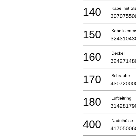
140
Kabel mit St
30707550
150
Kabelklemm
32431043
160
Deckel
32427148
170
Schraube
43072000
180
Luftleitring
31428179
400
Nadelhülse
41705006