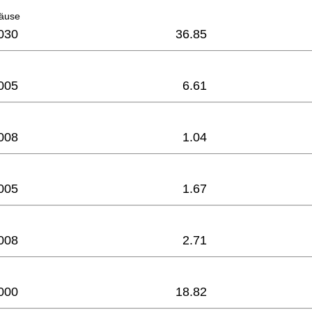
äuse
030
36.85
005
6.61
008
1.04
005
1.67
008
2.71
000
18.82