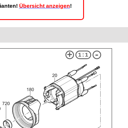
rianten!
Übersicht anzeigen
!
+
-
1:1