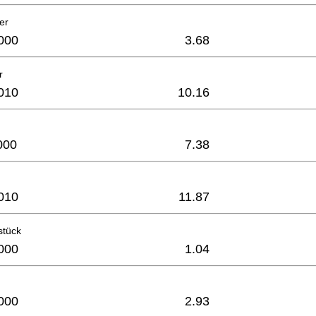
er
000
3.68
r
010
10.16
000
7.38
010
11.87
stück
000
1.04
000
2.93