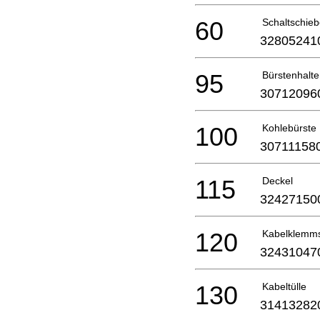
60
Schaltschieb
32805241
95
Bürstenhalte
30712096
100
Kohlebürste
30711158
115
Deckel
32427150
120
Kabelklemm
32431047
130
Kabeltülle
31413282