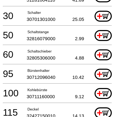
30
Schalter
+
30701301000
25.05
50
Schaltstange
+
32816079000
2.99
60
Schaltschieber
+
32805306000
4.88
95
Bürstenhalter
+
30712096040
10.42
100
Kohlebürste
+
30711160000
9.12
115
Deckel
+
32427150010
14.13