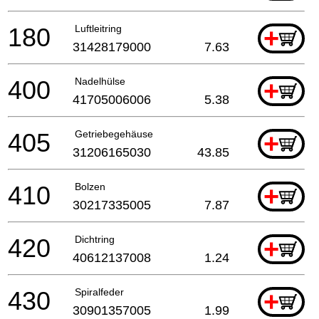
180
Luftleitring
+
31428179000
7.63
400
Nadelhülse
+
41705006006
5.38
405
Getriebegehäuse
+
31206165030
43.85
410
Bolzen
+
30217335005
7.87
420
Dichtring
+
40612137008
1.24
430
Spiralfeder
+
30901357005
1.99