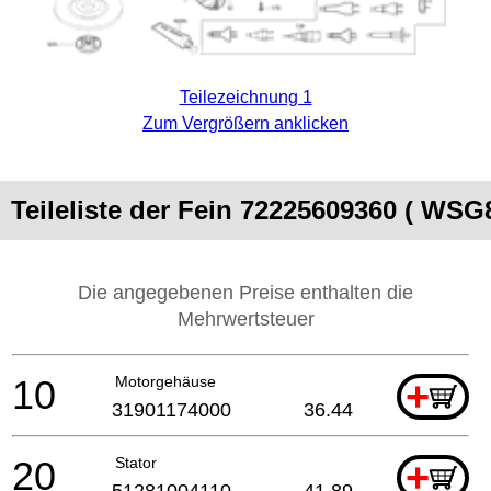
Teilezeichnung 1
Zum Vergrößern anklicken
Teileliste der Fein 72225609360 ( WSG8
Die angegebenen Preise enthalten die
Mehrwertsteuer
10
Motorgehäuse
+
31901174000
36.44
20
Stator
+
51281004110
41.89