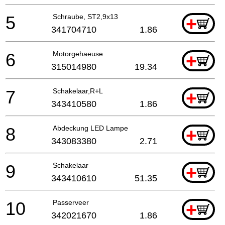
5
Schraube, ST2,9x13
+
341704710
1.86
6
Motorgehaeuse
+
315014980
19.34
7
Schakelaar,R+L
+
343410580
1.86
8
Abdeckung LED Lampe
+
343083380
2.71
9
Schakelaar
+
343410610
51.35
10
Passerveer
+
342021670
1.86