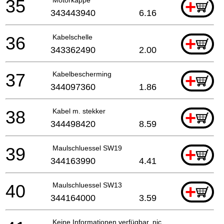
35
+
343443940
6.16
36
Kabelschelle
+
343362490
2.00
37
Kabelbescherming
+
344097360
1.86
38
Kabel m. stekker
+
344498420
8.59
39
Maulschluessel SW19
+
344163990
4.41
40
Maulschluessel SW13
+
344164000
3.59
Keine Informationen verfügbar, nicht bestellbar