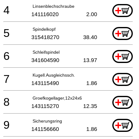
4
Linsenblechschraube
+
141116020
2.00
5
Spindelkopf
+
315418270
38.40
6
Schleifspindel
+
341604590
13.97
7
Kugell.Ausgleichssch.
+
143115490
1.86
8
Groefkogellager,12x24x6
+
143115270
12.35
9
Sicherungsring
+
141156660
1.86