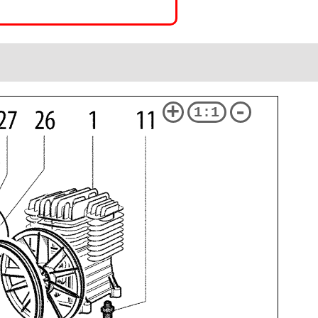
+
-
1:1