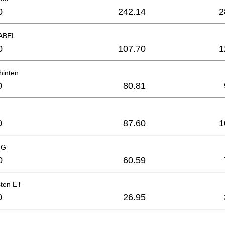
0
242.14
2
ABEL
0
107.70
1
hinten
0
80.81
0
87.60
1
NG
0
60.59
ten ET
0
26.95