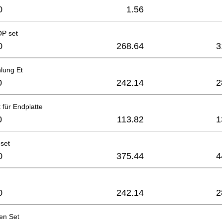
0
1.56
P set
0
268.64
3
lung Et
0
242.14
2
 für Endplatte
0
113.82
1
set
0
375.44
4
0
242.14
2
en Set