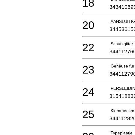
18
34341069
20
AANSLUITK
34453015
22
Schutzgitter 
34411276
23
Gehäuse für
34411279
24
PERSLEIDI
31541883
25
Klemmenkas
34411282
Typeplaatje