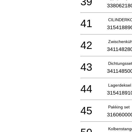
39
33806218
41
CILINDERKO
31541889
42
Zwischenküh
34114828
43
Dichtungsset
34114850
44
Lagerdeksel 
31541891
45
Pakking set
31606000
Kolbenstang