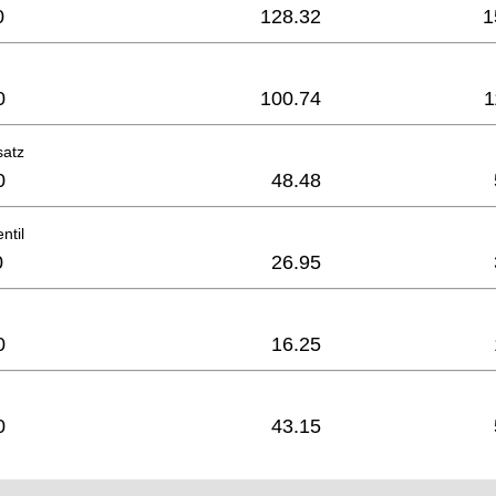
0
128.32
1
0
100.74
1
satz
0
48.48
ntil
0
26.95
0
16.25
0
43.15