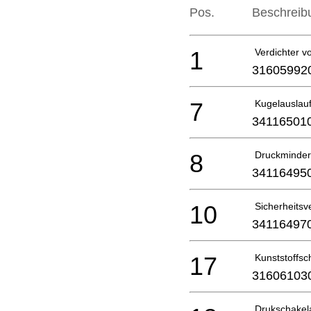
Pos.
Beschreib
1
Verdichter vol
31605992
7
Kugelauslau
34116501
8
Druckmindere
34116495
10
Sicherheitsve
34116497
17
Kunststoffsc
31606103
Drukschakel