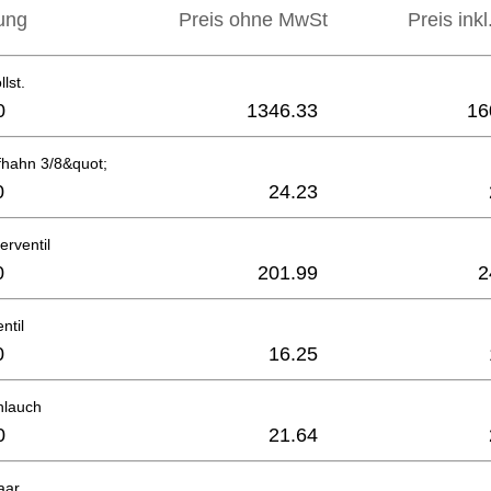
ung
Preis ohne MwSt
Preis ink
lst.
0
1346.33
16
fhahn 3/8&quot;
0
24.23
rventil
0
201.99
2
ntil
0
16.25
hlauch
0
21.64
aar