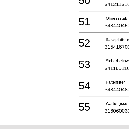
50
34121131
51
Ölmessstab
34344045
52
Basisplatten
31541670
53
Sicherheitsve
34116511
54
Faltenfilter
34344048
55
Wartungsset
31606003