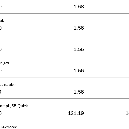
0
1.68
tuk
0
1.56
0
1.56
f ,R/L
0
1.56
schraube
0
1.56
compl.,SB Quick
0
121.19
1
Elektronik