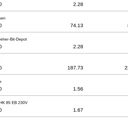
0
2.28
lsen
0
74.13
eher-Bit-Depot
0
2.28
.
0
187.73
2
e
0
1.56
 HK 85 EB 230V
0
1.67