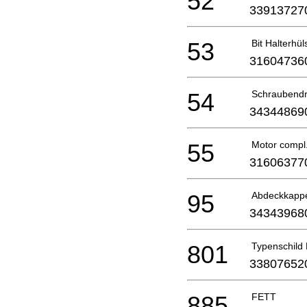
52
33913727
53
Bit Halterhü
31604736
54
Schraubendr
34344869
55
Motor compl
31606377
95
Abdeckkapp
34343968
801
Typenschild
33807652
885
FETT