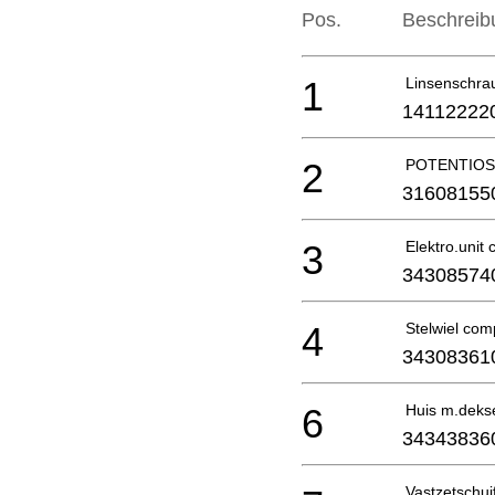
Pos.
Beschreib
1
Linsenschra
14112222
2
POTENTIO
31608155
3
Elektro.unit 
34308574
4
Stelwiel com
34308361
6
Huis m.deks
34343836
Vastzetschui