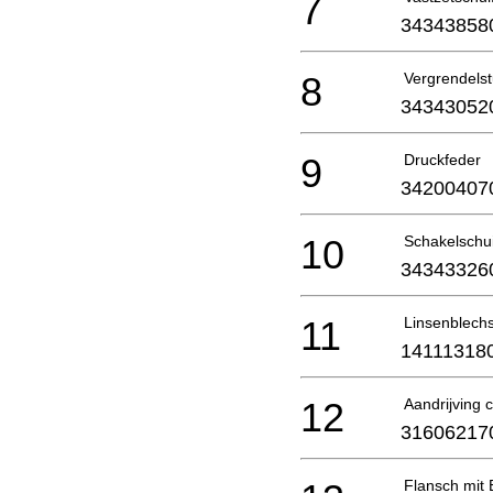
7
34343858
8
Vergrendels
34343052
9
Druckfeder
34200407
10
Schakelschui
34343326
11
Linsenblech
14111318
12
Aandrijving 
31606217
Flansch mit 