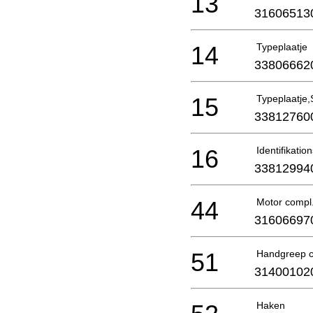
13
31606513
14
Typeplaatje
33806662
15
Typeplaatje,
33812760
16
Identifikatio
33812994
44
Motor compl
31606697
51
Handgreep c
31400102
Haken