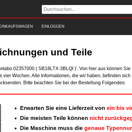
EINKAUFSWAGEN
EINLOGGEN
eichnungen und Teile
Metabo 02357000 ( SB18LTX-3BLQI )'. Von hier aus können Sie al
is vier Wochen. Alle Informationen, die wir haben, befinden sic
cksenden. Bitte beachten Sie bei der Bestellung Folgendes:
Erwarten Sie eine Lieferzeit von
ein bis v
Die meisten Teile können
nicht zurückge
Die Maschine muss die
genaue Typennu