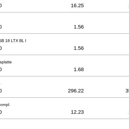
0
16.25
0
1.56
SB 18 LTX BL I
0
1.56
nsplatte
0
1.68
.
0
296.22
3
ompl.
0
12.23