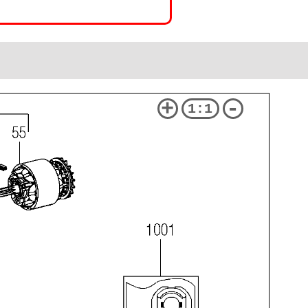
+
-
1:1