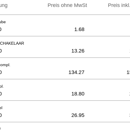
ung
Preis ohne MwSt
Preis ink
ube
0
1.68
SCHAKELAAR
0
13.26
compl.
0
134.27
1
pl.
0
18.80
el
0
26.95
f