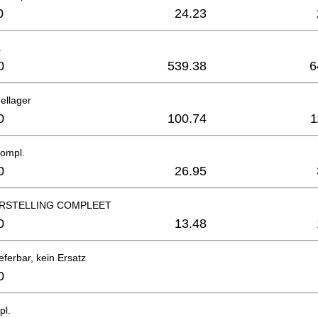
0
24.23
.
0
539.38
6
ellager
0
100.74
1
compl.
0
26.95
RSTELLING COMPLEET
0
13.48
eferbar, kein Ersatz
0
pl.