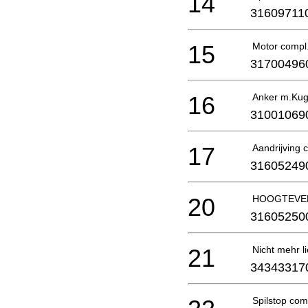
14
31609711
15
Motor compl
31700496
16
Anker m.Kug
31001069
17
Aandrijving 
31605249
20
HOOGTEVE
31605250
21
Nicht mehr li
34343317
Spilstop com