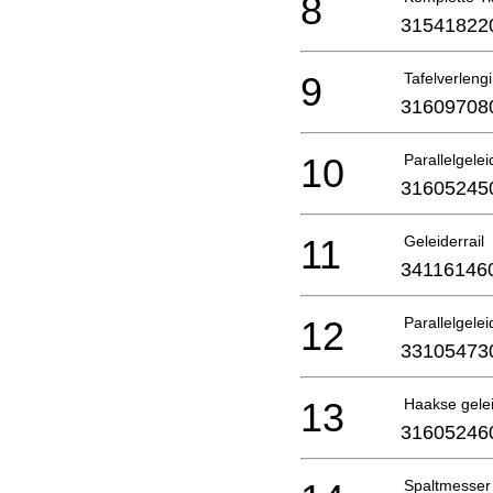
8
31541822
9
Tafelverleng
31609708
10
Parallelgele
31605245
11
Geleiderrail
34116146
12
Parallelgele
33105473
13
Haakse gele
31605246
Spaltmesser