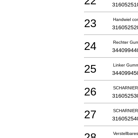
22
31605251
23
Handwiel co
31605252
24
Rechter Gu
34409944
25
Linker Gumm
34409945
26
SCHARNIERA
31605253
27
SCHARNIERA
31605254
28
Verstellbare