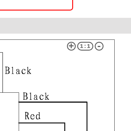
+
-
1:1