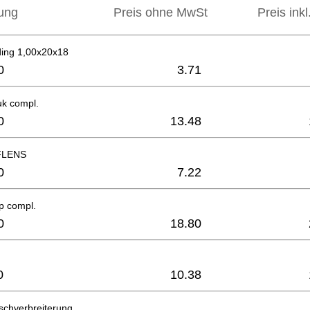
ung
Preis ohne MwSt
Preis ink
ing 1,00x20x18
0
3.71
uk compl.
0
13.48
FLENS
0
7.22
p compl.
0
18.80
0
10.38
schverbreiterung