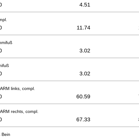
0
4.51
mpl.
0
11.74
mmifuß
0
3.02
ifuß
0
3.02
RM links, compl.
0
60.59
RM rechts, compl.
0
67.33
s Bein