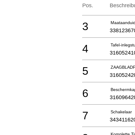
Pos.
Beschreib
3
Maataanduid
33812367
4
Tafel-inlegst
31605241
5
ZAAGBLAD
31605242
6
Beschermka
31609642
7
Schakelaar
34341162
Komplette Ti