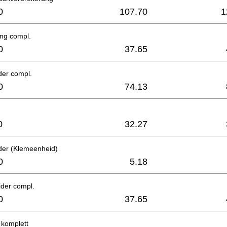
0
107.70
1
ing compl.
0
37.65
ider compl.
0
74.13
0
32.27
ider (Klemeenheid)
0
5.18
ider compl.
0
37.65
 komplett