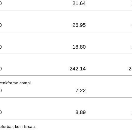
0
21.64
0
26.95
0
18.80
0
242.14
2
wenkframe compl.
0
7.22
0
8.89
eferbar, kein Ersatz