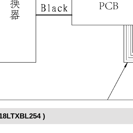
-18LTXBL254 )