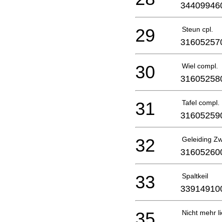
34409946
29
Steun cpl.
31605257
30
Wiel compl.
31605258
31
Tafel compl.
31605259
32
Geleiding Z
31605260
33
Spaltkeil
33914910
35
Nicht mehr li