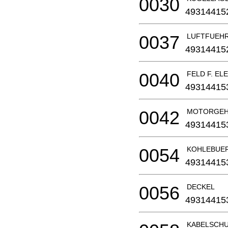
0030
49314415
0037
LUFTFUEHR
49314415
0040
FELD F. E
49314415
0042
MOTORGEHA
49314415
0054
KOHLEBUERS
49314415
0056
DECKEL
49314415
KABELSCH