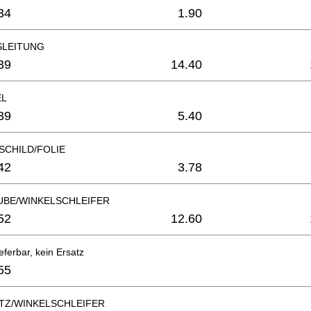
34
1.90
SLEITUNG
39
14.40
EL
39
5.40
SCHILD/FOLIE
42
3.78
BE/WINKELSCHLEIFER
52
12.60
eferbar, kein Ersatz
55
ATZ/WINKELSCHLEIFER