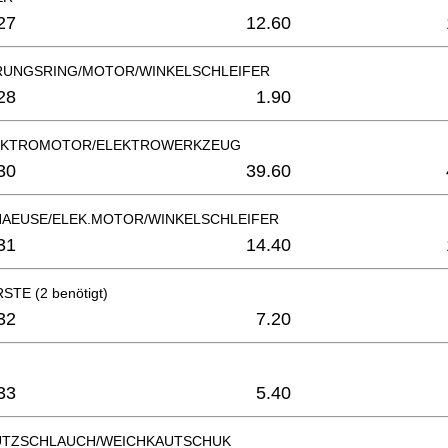
27
12.60
UNGSRING/MOTOR/WINKELSCHLEIFER
28
1.90
LEKTROMOTOR/ELEKTROWERKZEUG
30
39.60
EUSE/ELEK.MOTOR/WINKELSCHLEIFER
31
14.40
TE (2 benötigt)
32
7.20
33
5.40
UTZSCHLAUCH/WEICHKAUTSCHUK