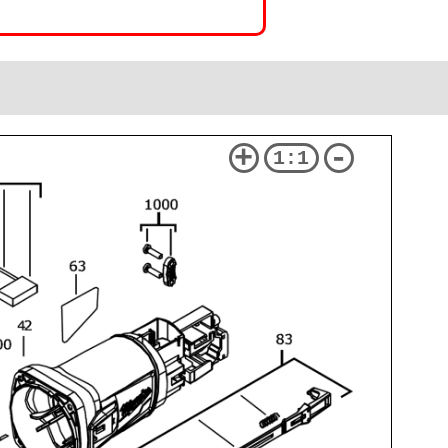
+
-
1:1