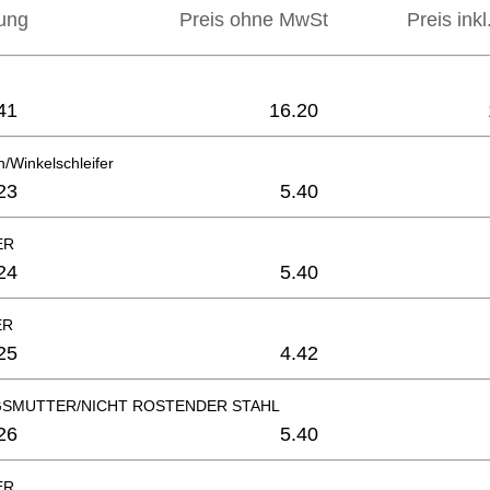
ung
Preis ohne MwSt
Preis ink
41
16.20
/Winkelschleifer
23
5.40
ER
24
5.40
ER
25
4.42
SMUTTER/NICHT ROSTENDER STAHL
26
5.40
ER