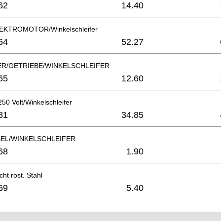
62
14.40
EKTROMOTOR/Winkelschleifer
64
52.27
R/GETRIEBE/WINKELSCHLEIFER
65
12.60
0 Volt/Winkelschleifer
81
34.85
EL/WINKELSCHLEIFER
68
1.90
ht rost. Stahl
69
5.40