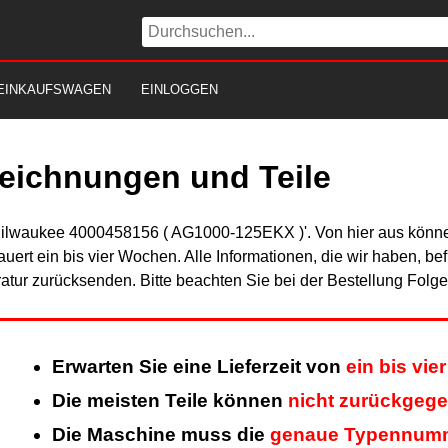
EINKAUFSWAGEN
EINLOGGEN
eichnungen und Teile
Milwaukee 4000458156 ( AG1000-125EKX )'. Von hier aus können 
uert ein bis vier Wochen. Alle Informationen, die wir haben, be
tur zurücksenden. Bitte beachten Sie bei der Bestellung Folg
Erwarten Sie eine Lieferzeit von
ein bis vi
Die meisten Teile können
nicht zurückgeg
Die Maschine muss die
genaue Typennum