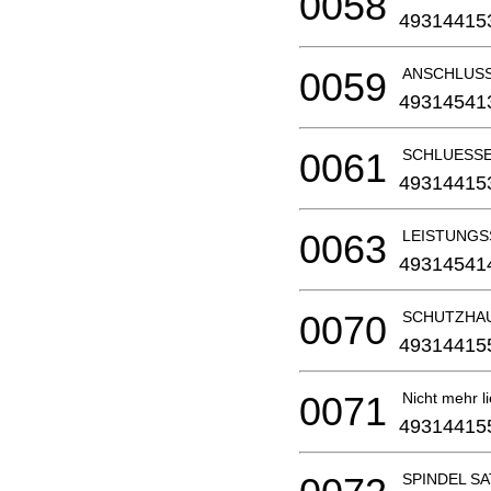
0058
49314415
0059
ANSCHLUS
49314541
0061
SCHLUESS
49314415
0063
LEISTUNGS
49314541
0070
SCHUTZHAU
49314415
0071
Nicht mehr li
49314415
SPINDEL S