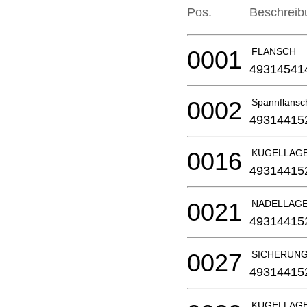
Pos.
Beschreib
0001
FLANSCH
49314541
0002
Spannflansch
49314415
0016
KUGELLAG
49314415
0021
NADELLAG
49314415
0027
SICHERUNG
49314415
KUGELLAG