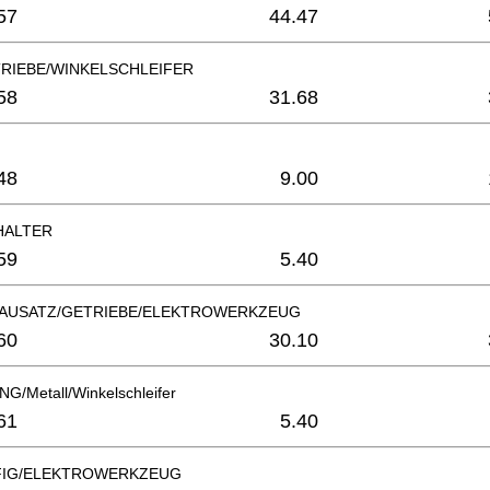
57
44.47
TRIEBE/WINKELSCHLEIFER
58
31.68
F
48
9.00
HALTER
59
5.40
AUSATZ/GETRIEBE/ELEKTROWERKZEUG
60
30.10
/Metall/Winkelschleifer
61
5.40
FIG/ELEKTROWERKZEUG