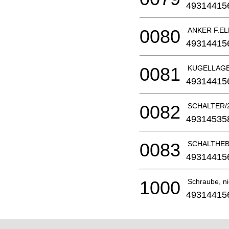
49314415
0080
ANKER F.EL
49314415
0081
KUGELLAGE
49314415
0082
SCHALTER/25
49314535
0083
SCHALTHEB
49314415
1000
Schraube, nic
49314415