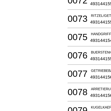
0072
49314415
0073
RITZEL/GE
49314415
0075
HANDGRIF
49314415
0076
BUERSTEN
49314415
0077
GETRIEBEB
49314415
0078
ARRETIERUNG
49314415
0079
KUGELKAE