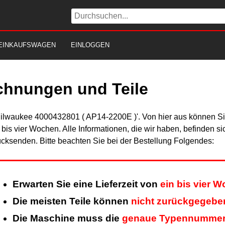
EINKAUFSWAGEN
EINLOGGEN
chnungen und Teile
Milwaukee 4000432801 ( AP14-2200E )'. Von hier aus können Sie
n bis vier Wochen. Alle Informationen, die wir haben, befinden s
cksenden. Bitte beachten Sie bei der Bestellung Folgendes:
Erwarten Sie eine Lieferzeit von
ein bis vier 
Die meisten Teile können
nicht zurückgegebe
Die Maschine muss die
genaue Typennumme