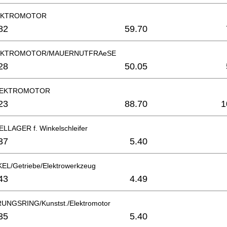
LEKTROMOTOR
82
59.70
LEKTROMOTOR/MAUERNUTFRAeSE
28
50.05
LEKTROMOTOR
23
88.70
1
LAGER f. Winkelschleifer
37
5.40
L/Getriebe/Elektrowerkzeug
43
4.49
NGSRING/Kunstst./Elektromotor
35
5.40