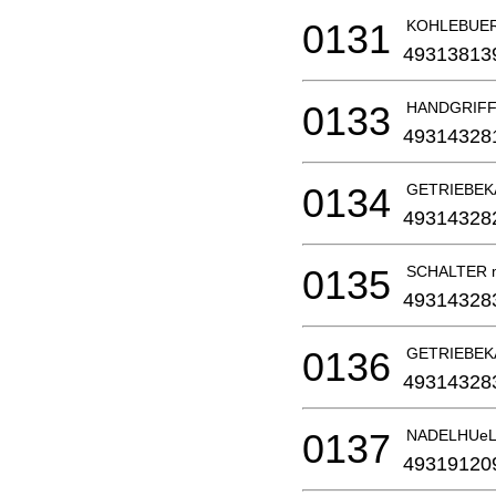
0131
KOHLEBUE
49313813
0133
HANDGRIF
49314328
0134
GETRIEBEK
49314328
0135
SCHALTER m
49314328
0136
GETRIEBEK
49314328
0137
NADELHUeL
49319120