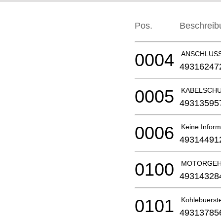
Pos.
Beschreib
0004
ANSCHLUS
49316247
0005
KABELSCHUT
49313595
0006
Keine Inform
49314491
0100
MOTORGEH
49314328
0101
Kohlebuerst
49313785