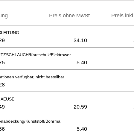
ung
Preis ohne MwSt
Preis ink
SLEITUNG
29
34.10
ZSCHLAUCH/Kautschuk/Elektrower
75
5.40
ationen verfügbar, nicht bestellbar
28
AEUSE
49
20.59
enabdeckung/Kunststoff/Bohrma
66
5.40