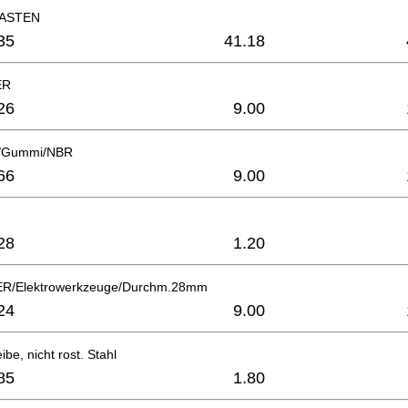
ASTEN
35
41.18
ER
26
9.00
/Gummi/NBR
66
9.00
28
1.20
/Elektrowerkzeuge/Durchm.28mm
24
9.00
be, nicht rost. Stahl
85
1.80