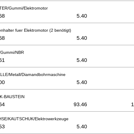
ER/Gummi/Elektromotor
68
5.40
nhalter fuer Elektromotor (2 benötigt)
68
5.40
/Gummi/NBR
61
5.40
LE/Metall/Diamandbohrmaschine
00
5.40
K-BAUSTEIN
64
93.46
1
SE/KAUTSCHUK/Elektrowerkzeuge
53
5.40