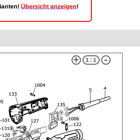
rianten!
Übersicht anzeigen
!
+
-
1:1