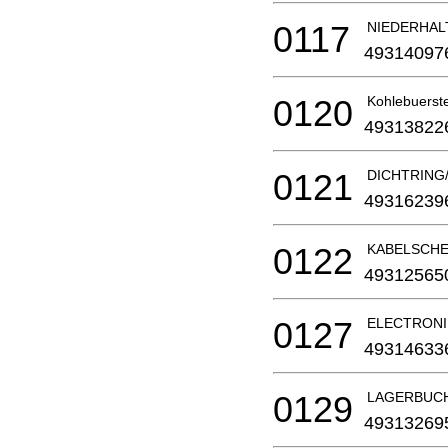
0117
NIEDERHALT
49314097
0120
Kohlebuerste
49313822
0121
DICHTRING
49316239
0122
KABELSCHEL
49312565
0127
ELECTRONI
49314633
0129
LAGERBUCH
49313269