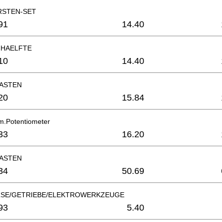
RSTEN-SET
91
14.40
FHAELFTE
10
14.40
ASTEN
20
15.84
.Potentiometer
33
16.20
ASTEN
34
50.69
SE/GETRIEBE/ELEKTROWERKZEUGE
93
5.40