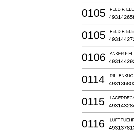
0105
FELD F. E
49314265
0105
FELD F. E
49314427
0106
ANKER F.E
49314429
0114
RILLENKUGEL
49313680
0115
LAGERDECKE
49314328
0116
LUFTFUEHRU
49313781