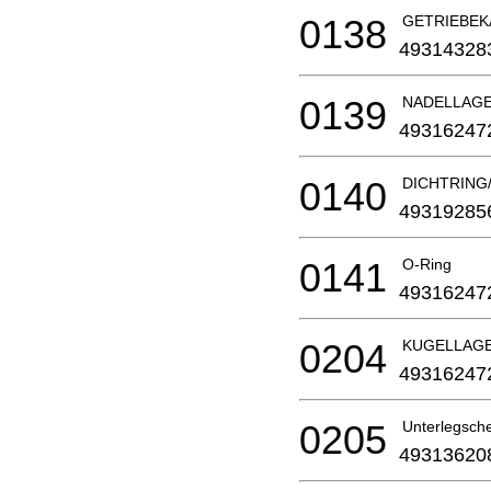
0138
GETRIEBEK
49314328
0139
NADELLAG
49316247
0140
DICHTRING
49319285
0141
O-Ring
49316247
0204
KUGELLAGER
49316247
0205
Unterlegschei
49313620