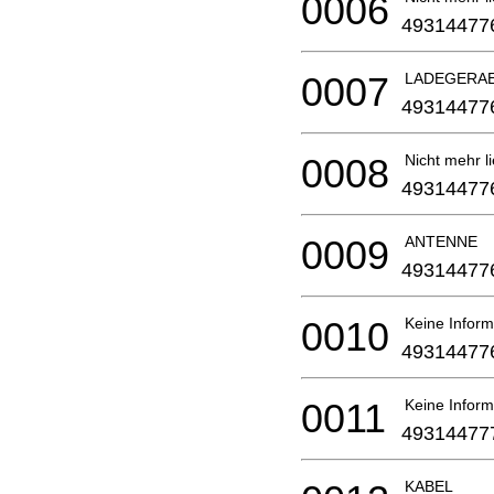
0006
49314477
0007
LADEGERA
49314477
0008
Nicht mehr li
49314477
0009
ANTENNE
49314477
0010
Keine Inform
49314477
0011
Keine Inform
49314477
KABEL