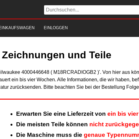
EINKAUFSWAGEN
EINLOGGEN
 Zeichnungen und Teile
'Milwaukee 4000446648 ( M18RCRADIOGB2 )'. Von hier aus können
uert ein bis vier Wochen. Alle Informationen, die wir haben, be
tur zurücksenden. Bitte beachten Sie bei der Bestellung Folg
Erwarten Sie eine Lieferzeit von
ein bis vi
Die meisten Teile können
nicht zurückgeg
Die Maschine muss die
genaue Typennum