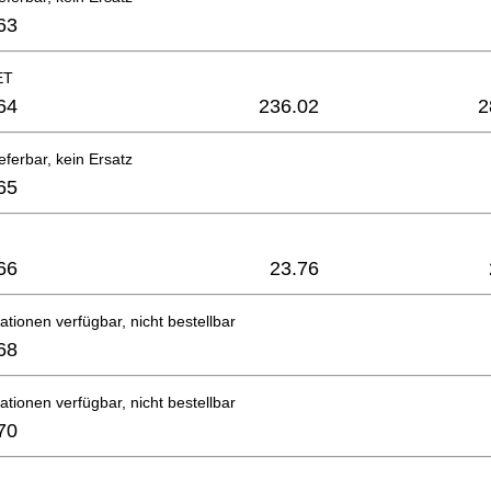
63
ET
64
236.02
2
eferbar, kein Ersatz
65
66
23.76
ationen verfügbar, nicht bestellbar
68
ationen verfügbar, nicht bestellbar
70