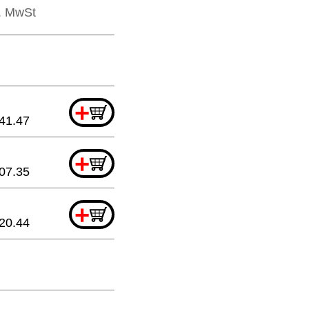
l. MwSt
+
41.47
+
07.35
+
20.44