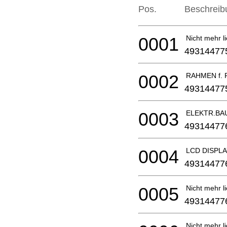
Pos.
Beschreib
0001
Nicht mehr li
49314477
0002
RAHMEN f. 
49314477
0003
ELEKTR.BA
49314477
0004
LCD DISPLA
49314477
0005
Nicht mehr li
49314477
Nicht mehr li