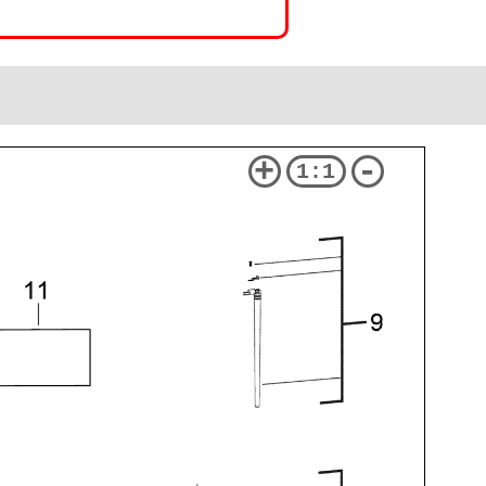
+
-
1:1