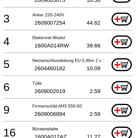
3
Anker 220-240V
+
2609007254
44.62
4
Elektronik-Modul
+
1600A014RW
39.66
5
Netzanschlussleitung EU 0,46m 2 x 1,0mm H05 VV-F
+
2604460182
10.09
6
Tülle
+
2609002019
2.59
9
Firmenschild AHS 550-50
+
2609006894
2.59
16
Bürstenplatte
+
1600A012AZ
11.27