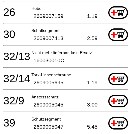
26
Hebel
+
2609007159
1.19
30
Schaltsegment
+
2609007413
2.59
32/13
Nicht mehr lieferbar, kein Ersatz
160030010C
32/14
Torx-Linsenschraube
+
2609005695
1.19
32/9
Anstossschutz
+
2609005045
3.00
39
Schutzsegment
+
2609005047
5.45