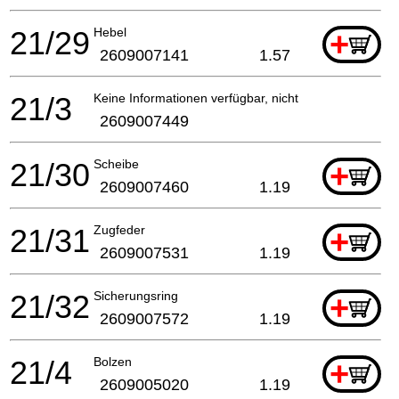
21/29
Hebel
+
2609007141
1.57
21/3
Keine Informationen verfügbar, nicht bestellbar
2609007449
21/30
Scheibe
+
2609007460
1.19
21/31
Zugfeder
+
2609007531
1.19
21/32
Sicherungsring
+
2609007572
1.19
21/4
Bolzen
+
2609005020
1.19