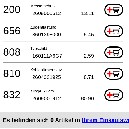
200
Messerschutz
+
2609005512
13.11
656
Zugentlastung
+
3601398000
5.45
808
Typschild
+
160111A6G7
2.59
810
Kohlebürstensatz
+
2604321925
8.71
832
Klinge 50 cm
+
2609005912
80.90
Es befinden sich
0
Artikel in
Ihrem Einkaufsw