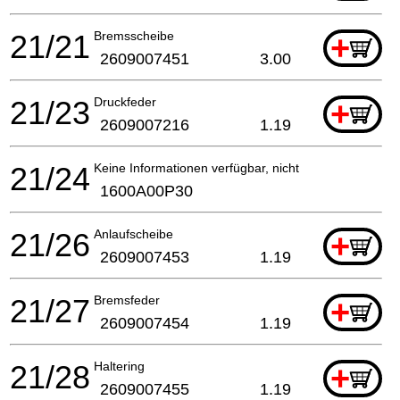
21/21
Bremsscheibe
+
2609007451
3.00
21/23
Druckfeder
+
2609007216
1.19
21/24
Keine Informationen verfügbar, nicht bestellbar
1600A00P30
21/26
Anlaufscheibe
+
2609007453
1.19
21/27
Bremsfeder
+
2609007454
1.19
21/28
Haltering
+
2609007455
1.19