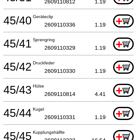
2609110812
1.19
45/40
Geräteclip
+
2609110336
1.19
45/41
Sprengring
+
2609110329
1.19
45/42
Druckfeder
+
2609110330
1.19
45/43
Hülse
+
2609110814
4.41
45/44
Kugel
+
2609110331
1.19
45/45
Kupplungshälfte
+