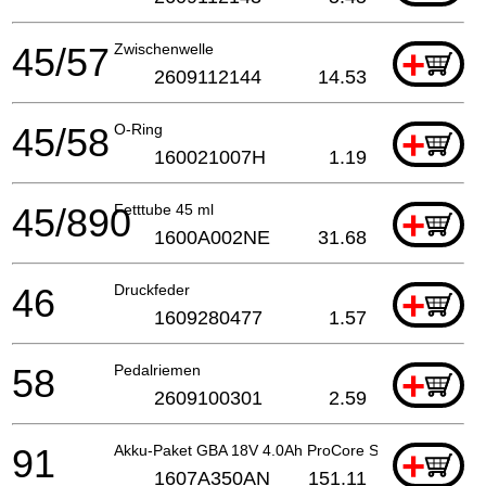
45/57
Zwischenwelle
+
2609112144
14.53
45/58
O-Ring
+
160021007H
1.19
45/890
Fetttube 45 ml
+
1600A002NE
31.68
46
Druckfeder
+
1609280477
1.57
58
Pedalriemen
+
2609100301
2.59
91
Akku-Paket GBA 18V 4.0Ah ProCore SCM
+
1607A350AN
151.11