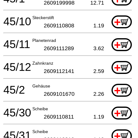
2609199998
12.71
45/10
Steckerstift
+
2609110808
1.19
45/11
Planetenrad
+
2609111289
3.62
45/12
Zahnkranz
+
2609112141
2.59
45/2
Gehäuse
+
2609101670
2.26
45/30
Scheibe
+
2609110811
1.19
45/31
Scheibe
+