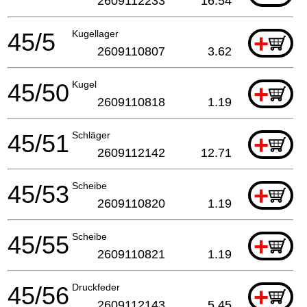
2609112233
16.54
45/5
Kugellager
+
2609110807
3.62
45/50
Kugel
+
2609110818
1.19
45/51
Schläger
+
2609112142
12.71
45/53
Scheibe
+
2609110820
1.19
45/55
Scheibe
+
2609110821
1.19
45/56
Druckfeder
+
2609112143
5.45