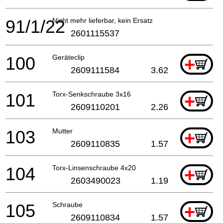
91/1/22
Nicht mehr lieferbar, kein Ersatz
2601115537
100
Geräteclip
+
2609111584
3.62
101
Torx-Senkschraube 3x16
+
2609110201
2.26
103
Mutter
+
2609110835
1.57
104
Torx-Linsenschraube 4x20
+
2603490023
1.19
105
Schraube
+
2609110834
1.57