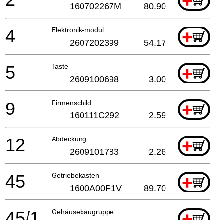
+
160702267M
80.90
4
Elektronik-modul
+
2607202399
54.17
5
Taste
+
2609100698
3.00
9
Firmenschild
+
160111C292
2.59
12
Abdeckung
+
2609101783
2.26
45
Getriebekasten
+
1600A00P1V
89.70
45/1
Gehäusebaugruppe
+