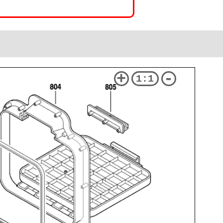
+
-
1:1