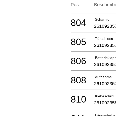
Pos.
Beschreib
804
Scharnier
26109235
805
Türschloss
26109235
806
Batterieklap
26109235
808
Aufnahme
26109235
810
Klebeschild
26109235
Längsstrebe