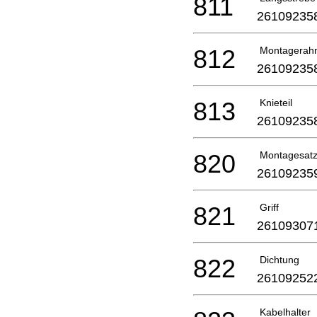
811
26109235
812
Montagerah
26109235
813
Knieteil
26109235
820
Montagesat
26109235
821
Griff
26109307
822
Dichtung
26109252
Kabelhalter