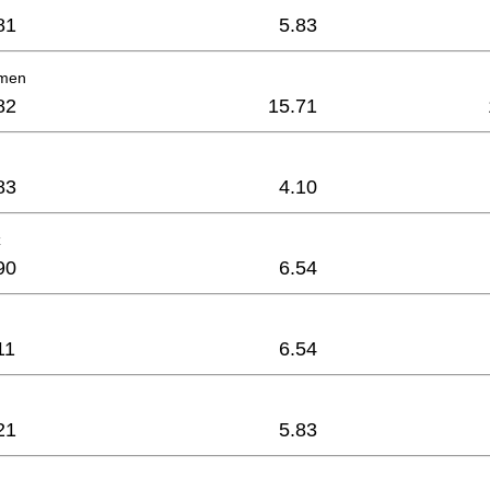
81
5.83
men
82
15.71
83
4.10
z
90
6.54
11
6.54
21
5.83