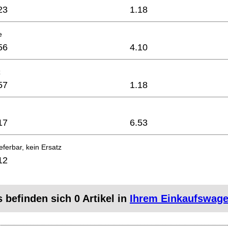
23
1.18
e
56
4.10
z
57
1.18
17
6.53
eferbar, kein Ersatz
12
s befinden sich
0
Artikel in
Ihrem Einkaufswag