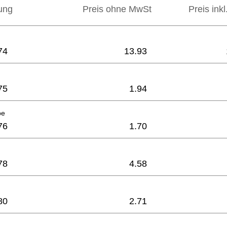
ung
Preis ohne MwSt
Preis ink
74
13.93
75
1.94
pe
76
1.70
78
4.58
80
2.71