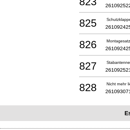
823
26109252
825
Schutzklapp
26109242
826
Montagesat
26109242
827
Stabantenne
26109252
828
Nicht mehr li
26109307
E