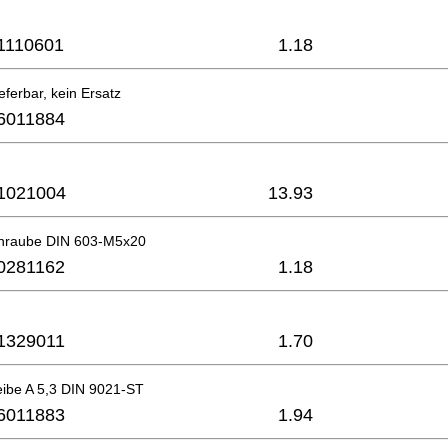
1110601
1.18
eferbar, kein Ersatz
6011884
1021004
13.93
hraube DIN 603-M5x20
0281162
1.18
1329011
1.70
eibe A 5,3 DIN 9021-ST
6011883
1.94