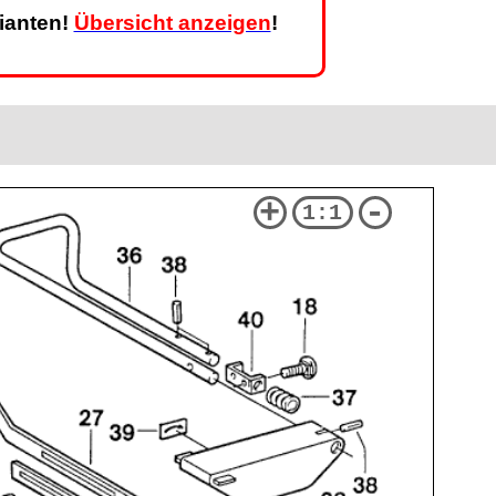
rianten!
Übersicht anzeigen
!
+
-
1:1