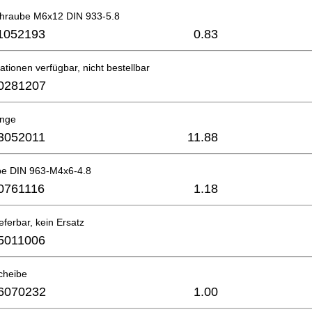
hraube M6x12 DIN 933-5.8
1052193
0.83
ationen verfügbar, nicht bestellbar
0281207
ange
3052011
11.88
e DIN 963-M4x6-4.8
0761116
1.18
eferbar, kein Ersatz
5011006
cheibe
6070232
1.00