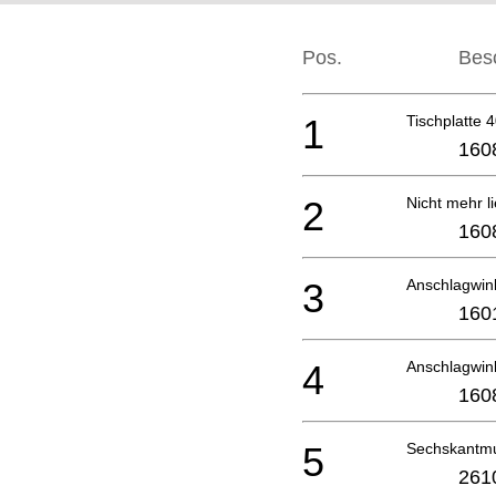
Pos.
Bes
1
Tischplatte
160
2
Nicht mehr li
160
3
Anschlagwin
160
4
Anschlagwin
160
5
Sechskantmu
261