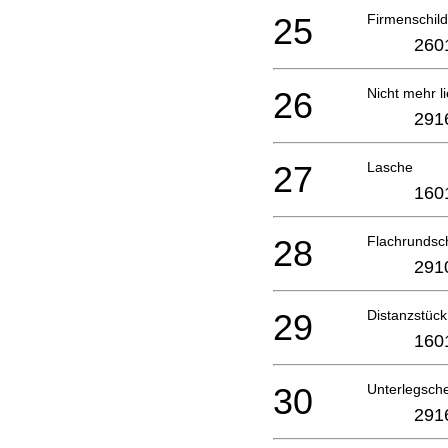
25
Firmenschild
260
26
Nicht mehr li
291
27
Lasche
160
28
Flachrundsc
291
29
Distanzstück
160
30
Unterlegsch
291