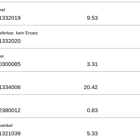
kel
1332019
9.53
eferbar, kein Ersatz
1332020
se
0300085
3.31
1334006
20.42
2380012
0.83
winkel
1321039
5.33