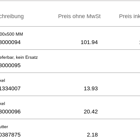
chreibung
Preis ohne MwSt
Preis in
 400x500 MM
8000094
101.94
eferbar, kein Ersatz
8000095
kel
1334007
13.93
kel
8000096
20.42
tter
0387875
2.18