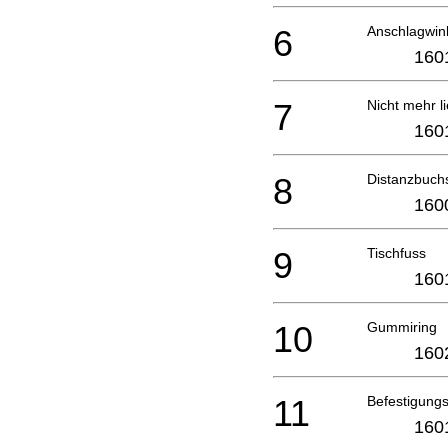
6
Anschlagwin
160
7
Nicht mehr li
160
8
Distanzbuch
160
9
Tischfuss
160
10
Gummiring
160
11
Befestigungs
160