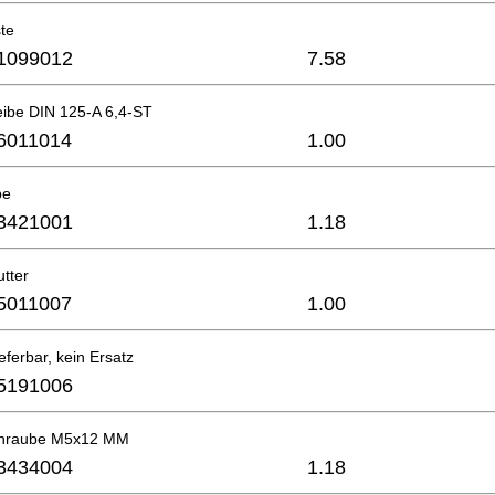
te
1099012
7.58
eibe DIN 125-A 6,4-ST
6011014
1.00
be
3421001
1.18
tter
5011007
1.00
eferbar, kein Ersatz
5191006
chraube M5x12 MM
3434004
1.18