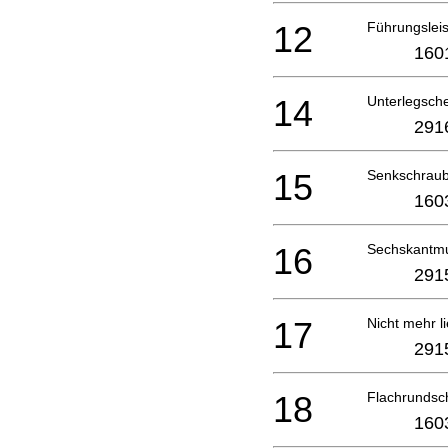
12
Führungsleis
160
14
Unterlegsch
291
15
Senkschrau
160
16
Sechskantmu
291
17
Nicht mehr li
291
18
Flachrunds
160